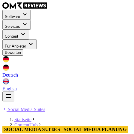
Software
Services
Content
Für Anbieter
Bewerten
Deutsch
English
Social Media Suites
Startseite
ContentHub
SOCIAL MEDIA SUITES
SOCIAL MEDIA PLANUNG
Social Media Suites