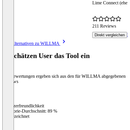
Lime Connect (ehema
211 Reviews
R
Direkt vergleichen
Item
Alle Alternativen zu WILLMA
1
of
So schätzen User das Tool ein
8
Die Bewertungen ergeben sich aus den für WILLMA abgegebenen
Reviews
Benutzerfreundlichkeit
0
%
Kategorie-Durchschnitt: 89 %
Ausgezeichnet