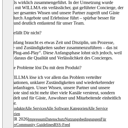
erstmals wirklich zusammengeführt. In der Umsetzung wurde
daraus mit WILLMA ein verlässlicher, gut geführter Concierge, der
auf unser gesamtes Wissen und unsere Partner zugreift und Gäste
aktiv durch Angebote und Erlebnisse führt – spürbar besser für
Gäste und deutlich entlastend für unser Team.
Was gefällt Dir nicht?
Am Anfang braucht es etwas Zeit und Disziplin, um Prozesse,
Inhalte und Zuständigkeiten sauber zusammenzuführen – das ist
kein „Plug-and-Play“. Diese Anfangsphase lohnt sich jedoch, weil
genau daraus die Qualität und Verlässlichkeit des Concierges.
Welche Probleme löst Du mit dem Produkt?
Mit WILLMA löse ich vor allem das Problem verteilter
Informationen, unklarer Zuständigkeiten und wiederkehrender
Standardanfragen. Unser Wissen, unsere Partner und unsere
Angebote sind nicht mehr über viele Kanäle verstreut, sondern
gebündelt und für Gäste, Anwohner und Mitarbeitende einheitlich
nutzbar.
Alle Produkte
Alle Services
Alle Software Kategorien
Alle Service
Kategorien
© OMR 2026
Impressum
Datenschutz
Nutzungsbedingungen
Für
Anbieter
Community Guidelines
RSS-Feed