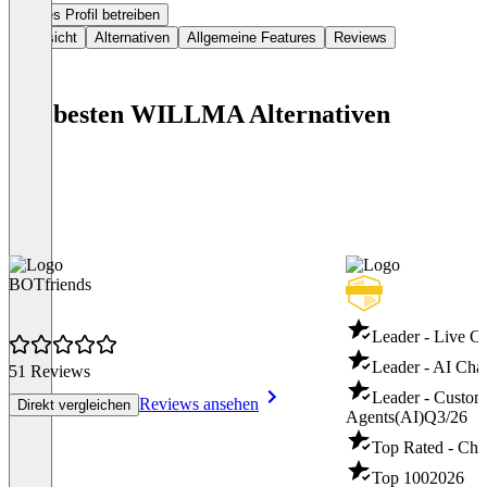
Dieses Profil betreiben
Übersicht
Alternativen
Allgemeine Features
Reviews
Die besten WILLMA Alternativen
BOTfriends
Leader - Live C
Leader - AI Cha
51 Reviews
Leader - Custom
Reviews ansehen
Direkt vergleichen
Agents(AI)
Q3/26
Top Rated - Cha
Top 100
2026