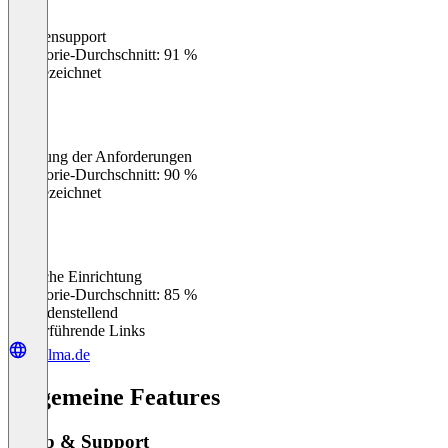
Kundensupport
0
%
Kategorie-Durchschnitt: 91 %
Ausgezeichnet
Erfüllung der Anforderungen
0
%
Kategorie-Durchschnitt: 90 %
Ausgezeichnet
Einfache Einrichtung
0
%
Kategorie-Durchschnitt: 85 %
Zufriedenstellend
Weiterführende Links
willma.de
Allgemeine Features
Setup & Support