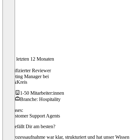
In den letzten 12 Monaten
Jens
Verifizierter Reviewer
Marketing Manager
bei
Stern&Kreis
1-50 Mitarbeiter:innen
Branche: Hospitality
Use cases:
AI Customer Support Agents
Was gefällt Dir am besten?
Die Prozessaufnahme war klar, strukturiert und hat unser Wissen