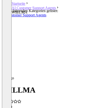
Startseite
AI Customer Support Agents
In den folgenden Kategorien gelistet:
WILLMA
AI Customer Support Agents
WILLMA
5,0
(1)