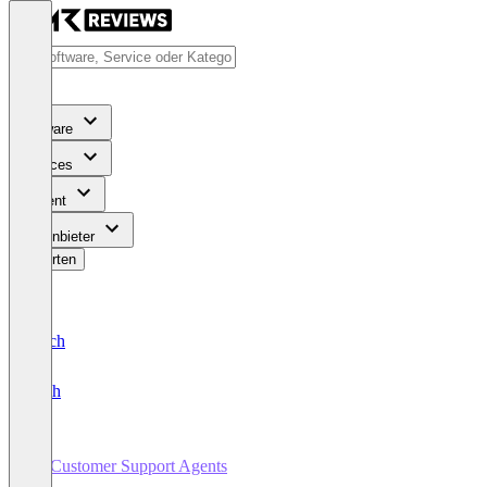
Software
Services
Content
Für Anbieter
Bewerten
Deutsch
English
AI Customer Support Agents