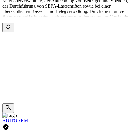
Mitgliederverwaltung, der Abrechnung von Beiträgen und Spenden,
der Durchführung von SEPA-Lastschriften sowie bei einer
übersichtlichen Kassen- und Belegverwaltung. Durch die intuitive
Benutzeroberfläche eignet sich Vereinsguru besonders für Vorstände
und Kassenwarte, die schnell und ohne aufwendige Einarbeitung
digital arbeiten möchten. Der Betrieb erfolgt DSGVO-konform auf
Servern in Deutschland.
ADITO xRM