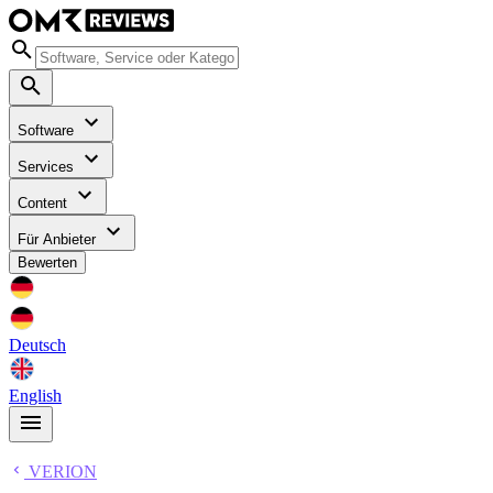
Software
Services
Content
Für Anbieter
Bewerten
Deutsch
English
VERION