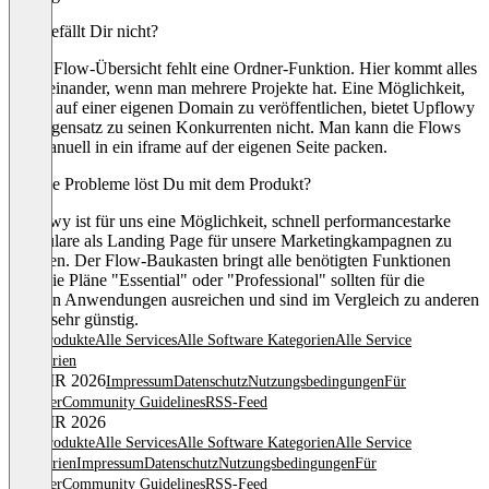
Was gefällt Dir nicht?
In der Flow-Übersicht fehlt eine Ordner-Funktion. Hier kommt alles
durcheinander, wenn man mehrere Projekte hat. Eine Möglichkeit,
Flows auf einer eigenen Domain zu veröffentlichen, bietet Upflowy
im Gegensatz zu seinen Konkurrenten nicht. Man kann die Flows
nur manuell in ein iframe auf der eigenen Seite packen.
Welche Probleme löst Du mit dem Produkt?
Upflowy ist für uns eine Möglichkeit, schnell performancestarke
Formulare als Landing Page für unsere Marketingkampagnen zu
erstellen. Der Flow-Baukasten bringt alle benötigten Funktionen
mit. Die Pläne "Essential" oder "Professional" sollten für die
meisten Anwendungen ausreichen und sind im Vergleich zu anderen
Tools sehr günstig.
Alle Produkte
Alle Services
Alle Software Kategorien
Alle Service
Kategorien
© OMR 2026
Impressum
Datenschutz
Nutzungsbedingungen
Für
Anbieter
Community Guidelines
RSS-Feed
© OMR 2026
Alle Produkte
Alle Services
Alle Software Kategorien
Alle Service
Kategorien
Impressum
Datenschutz
Nutzungsbedingungen
Für
Anbieter
Community Guidelines
RSS-Feed