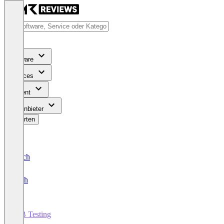
Software
Services
Content
Für Anbieter
Bewerten
Deutsch
English
A/B Testing