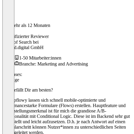
Vor mehr als 12 Monaten
Jan
Verifizierter Reviewer
Head of Search
bei
hooked.digital GmbH
1-50 Mitarbeiter:innen
Branche: Marketing and Advertising
Use cases:
Umfrage
Was gefällt Dir am besten?
Mit Upflowy lassen sich schnell mobile-optimierte und
performancestarke Formulare (Flows) erstellen. Hauptfeature und
Alleinstellungsmerkmal ist für mich die grandiose A/B-
Funktionalität mit Conditional Logic. Diese ist im Backend sehr gut
dargestellt und leicht aufzusetzen. D.h. je nach Antwort auf einen
Formularschritt können Nutzer*innen zu unterschiedlichen Seiten
weitergeleitet werden.