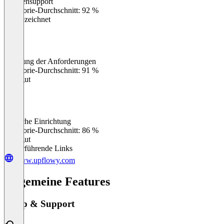
Kundensupport
0
%
Kategorie-Durchschnitt: 92 %
Ausgezeichnet
Erfüllung der Anforderungen
0
%
Kategorie-Durchschnitt: 91 %
Sehr gut
Einfache Einrichtung
0
%
Kategorie-Durchschnitt: 86 %
Sehr gut
Weiterführende Links
www.upflowy.com
Allgemeine Features
Setup & Support