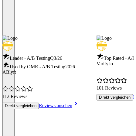
Leader - A/B Testing
Q3/26
Top Rated - A/B
Varify.io
Used by OMR - A/B Testing
2026
ABlyft
101 Reviews
112 Reviews
R
Direkt vergleichen
Reviews ansehen
Direkt vergleichen