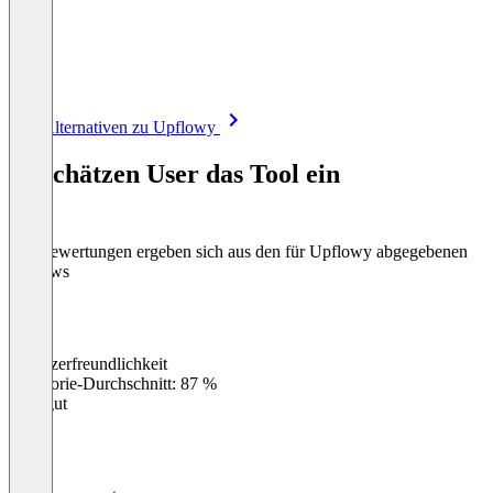
Item
Alle Alternativen zu Upflowy
1
of
So schätzen User das Tool ein
8
Die Bewertungen ergeben sich aus den für Upflowy abgegebenen
Reviews
Benutzerfreundlichkeit
0
%
Kategorie-Durchschnitt: 87 %
Sehr gut