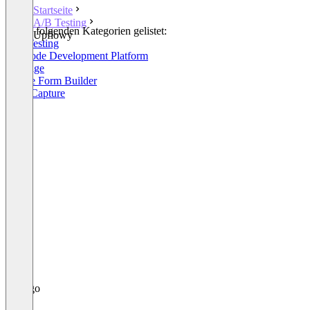
Startseite
A/B Testing
In den folgenden Kategorien gelistet:
Upflowy
A/B Testing
No-Code Development Platform
Umfrage
Online Form Builder
Lead Capture
+1