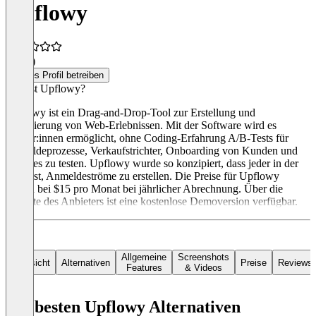
Upflowy
4,0
(1)
Dieses Profil betreiben
Was ist Upflowy?
Upflowy ist ein Drag-and-Drop-Tool zur Erstellung und
Optimierung von Web-Erlebnissen. Mit der Software wird es
Nutzer:innen ermöglicht, ohne Coding-Erfahrung A/B-Tests für
Anmeldeprozesse, Verkaufstrichter, Onboarding von Kunden und
weiteres zu testen. Upflowy wurde so konzipiert, dass jeder in der
Lage ist, Anmeldeströme zu erstellen. Die Preise für Upflowy
starten bei $15 pro Monat bei jährlicher Abrechnung. Über die
Website des Anbieters ist eine kostenlose Demoversion verfügbar.
Allgemeine
Screenshots
Übersicht
Alternativen
Preise
Reviews
Features
& Videos
Die besten Upflowy Alternativen