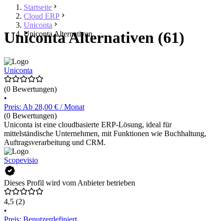
Startseite
Cloud ERP
Uniconta
Uniconta Alternativen (61)
Uniconta Alternativen
Uniconta
(0 Bewertungen)
•
Preis: Ab 28,00 € / Monat
(0 Bewertungen)
Uniconta ist eine cloudbasierte ERP-Lösung, ideal für
mittelständische Unternehmen, mit Funktionen wie Buchhaltung,
Auftragsverarbeitung und CRM.
Scopevisio
Dieses Profil wird vom Anbieter betrieben
4,5
(2)
•
Preis: Benutzerdefiniert