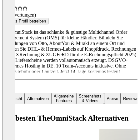
(0 Bewertungen)
Dieses Profil betreiben
TheOmniStack ist das schlanke & günstige Multichannel Order
Management System (OMS) für kleine Händler. Bündeln Sie
Bestellungen von Otto, AboutYou & Mirakl an einem Ort und
erstellen Sie DHL- & Hermes-Labels auf Knopfdruck. Rechnungen
(PDF, XRechnung & ZUGFeRD für die E-Rechnungspflicht 2025)
sowie Lieferscheine werden vollautomatisch erzeugt. DSGVO-
konformes Hosting in DE, 10 Team-Accounts inklusive. Ohne
Setup-Gebühr oder Laufzeit. Jetzt 14 Tage kostenlos testen!
Allgemeine
Screenshots
Übersicht
Alternativen
Preise
Reviews
Features
& Videos
Die besten TheOmniStack Alternativen