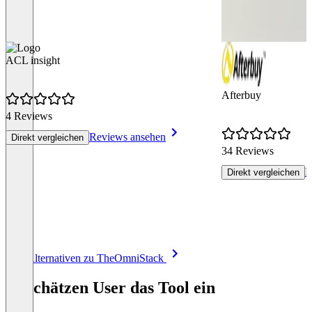
ACL insight
Afterbuy
4 Reviews
Reviews ansehen
Direkt vergleichen
34 Reviews
R
Direkt vergleichen
Item
Alle Alternativen zu TheOmniStack
1
of
So schätzen User das Tool ein
8