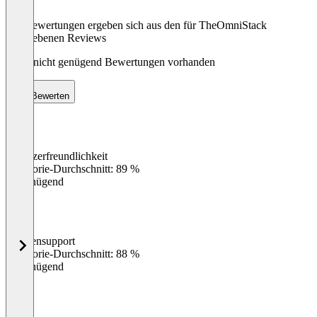
Die Bewertungen ergeben sich aus den für TheOmniStack
abgegebenen Reviews
Noch nicht genügend Bewertungen vorhanden
Bewerten
Benutzerfreundlichkeit
0
%
Kategorie-Durchschnitt: 89 %
Ungenügend
Kundensupport
0
%
Kategorie-Durchschnitt: 88 %
Ungenügend