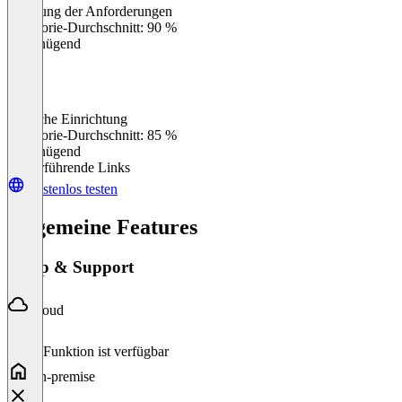
Erfüllung der Anforderungen
0
%
Kategorie-Durchschnitt: 90 %
Ungenügend
Einfache Einrichtung
0
%
Kategorie-Durchschnitt: 85 %
Ungenügend
Weiterführende Links
Kostenlos testen
Allgemeine Features
Setup & Support
Cloud
Diese Funktion ist verfügbar
On-premise