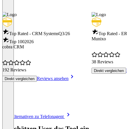
Top Rated - CRM Systems
Q3/26
Top Rated - ER
Munixo
Top 100
2026
cobra CRM
38 Reviews
192 Reviews
R
Direkt vergleichen
Reviews ansehen
Direkt vergleichen
Item
Alle Alternativen zu Telefonagent
1
of
So schätzen User das Tool ein
8