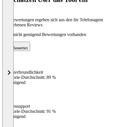
Die Bewertungen ergeben sich aus den für Telefonagent
abgegebenen Reviews
Noch nicht genügend Bewertungen vorhanden
Bewerten
Benutzerfreundlichkeit
0
%
Kategorie-Durchschnitt: 89 %
Ungenügend
Kundensupport
0
%
Kategorie-Durchschnitt: 91 %
Ungenügend