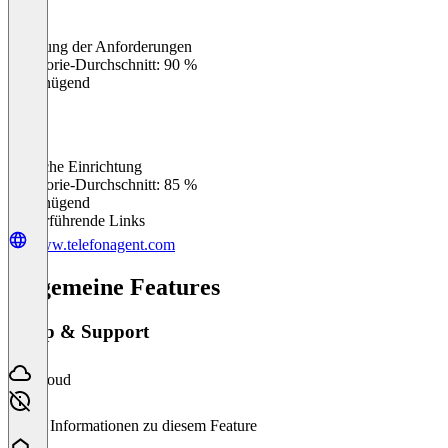
Erfüllung der Anforderungen
0
%
Kategorie-Durchschnitt: 90 %
Ungenügend
Einfache Einrichtung
0
%
Kategorie-Durchschnitt: 85 %
Ungenügend
Weiterführende Links
www.telefonagent.com
Allgemeine Features
Setup & Support
Cloud
Keine Informationen zu diesem Feature