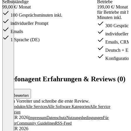
Selbstständige
Betriebe
99,00 €
/ Monat
199,00 €
/ Monat
für Betriebe mit 
100 Gesprächsminuten inkl.
Minuten inkl.
individueller Prompt
300 Gesprächs
Emails
individueller
1 Sprache (DE)
Emails, CRM
Deutsch + En
Konfiguration
Item
1
Telefonagent Erfahrungen & Reviews (0)
of
3
Bewerten
Sei ein Vorreiter und schreibe die erste Review.
Alle Produkte
Alle Services
Alle Software Kategorien
Alle Service
Kategorien
© OMR 2026
Impressum
Datenschutz
Nutzungsbedingungen
Für
Anbieter
Community Guidelines
RSS-Feed
© OMR 2026