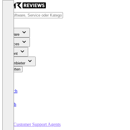
Software
Services
Content
Für Anbieter
Bewerten
Deutsch
English
AI Customer Support Agents