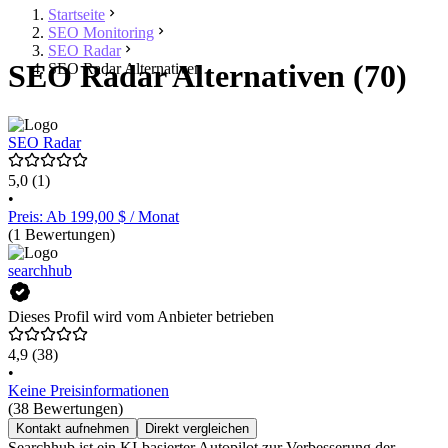
Startseite
SEO Monitoring
SEO Radar
SEO Radar Alternativen (70)
SEO Radar Alternativen
SEO Radar
5,0
(1)
•
Preis: Ab 199,00 $ / Monat
(1 Bewertungen)
searchhub
Dieses Profil wird vom Anbieter betrieben
4,9
(38)
•
Keine Preisinformationen
(38 Bewertungen)
Kontakt aufnehmen
Direkt vergleichen
Searchhub ist ein KI-basierter Autopilot zur Verbesserung der