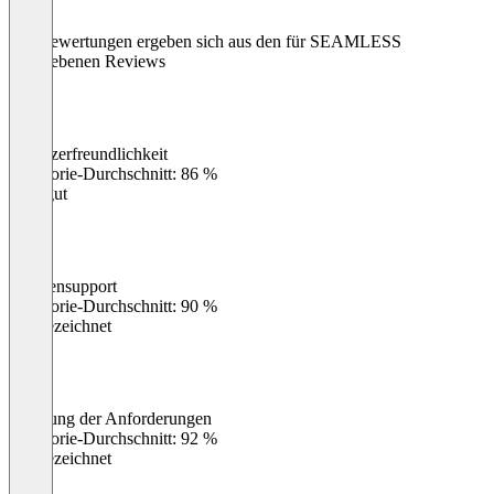
Die Bewertungen ergeben sich aus den für SEAMLESS
abgegebenen Reviews
Benutzerfreundlichkeit
0
%
Kategorie-Durchschnitt: 86 %
Sehr gut
Kundensupport
0
%
Kategorie-Durchschnitt: 90 %
Ausgezeichnet
Erfüllung der Anforderungen
0
%
Kategorie-Durchschnitt: 92 %
Ausgezeichnet