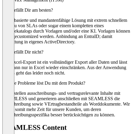
Was gefällt Dir am besten?
Cloudbasierte und mandantenfähige Lösung mit extrem schnellem
Aufbau von SLAs oder sogar einem kompletten eines
Servicekatalogs durch Vorlagen und/oder eine KI. Vorlagen können
auch gecustomized werden. Anbindung an EntraID; damit
Einbettung in eigenes ActiveDirectory.
Was gefällt Dir nicht?
Der Excel-Export ist ein vollständiger Export aller Daten und lässt
sich dann nur in Excel wieder einschränken. Aus der Anwendung
heraus geht das leider noch nicht.
Welche Probleme löst Du mit dem Produkt?
Wir erstellen ausschreibungs- und vertragsrelevante Inhalte mit
SEAMLESS und generieren anschließen mit SEAMLESS die
Ausschreibung sowie VErtragbestandteile als Worddokumente. Wir
haben somit mehr Zeit für unsere Kunden, um deren
Ausschreibungsspezifika besser berücksichtigen zu können.
SEAMLESS Content