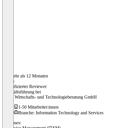
Vor mehr als 12 Monaten
Hagen
Verifizierter Reviewer
Geschäftsführung
bei
G-NE Wirtschafts- und Technologieberatung GmbH
1-50 Mitarbeiter:innen
Branche: Information Technology and Services
Use cases:
IT Service Management (ITSM)