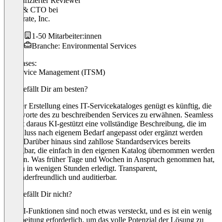
Verifizierter Reviewer
CEO & CTO
bei
Qalcurate, Inc.
1-50 Mitarbeiter:innen
Branche: Environmental Services
Use cases:
IT Service Management (ITSM)
Was gefällt Dir am besten?
Bei der Erstellung eines IT-Servicekataloges genügt es künftig, die
Stichworte des zu beschreibenden Services zu erwähnen. Seamless
erstellt daraus KI-gestützt eine vollständige Beschreibung, die im
Anschluss nach eigenem Bedarf angepasst oder ergänzt werden
kann. Darüber hinaus sind zahllose Standardservices bereits
verfügbar, die einfach in den eigenen Katalog übernommen werden
können. Was früher Tage und Wochen in Anspruch genommen hat,
ist nun in wenigen Stunden erledigt. Transparent,
anwenderfreundlich und auditierbar.
Was gefällt Dir nicht?
Die KI-Funktionen sind noch etwas versteckt, und es ist ein wenig
Einarbeitung erforderlich, um das volle Potenzial der Lösung zu