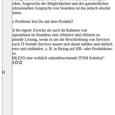
erschließen. Angesichts der Möglichkeiten und des ganzheitlichen
und professionellen Anspruchs von Seamless ist das jedoch absolut
im Rahmen.
Welche Probleme löst Du mit dem Produkt?
Sowohl für eigene Zwecke als auch im Rahmen von
Kundenprojekten ist Seamless eine effektive und effizient zu
handhabende Lösung, wenn es um die Beschreibung von Services
geht. Auch IT-fremde Services lassen sich damit nahtlos und einfach
generieren und einbinden, z. B. in Bezug auf HR- oder Produktions-
Services.
“SEAMLESS eine wirklich zukunftsweisende ITSM Solution”
5.0
H