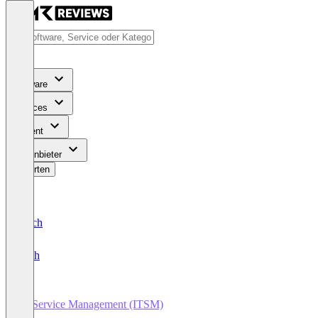
Software
Services
Content
Für Anbieter
Bewerten
Deutsch
English
IT Service Management (ITSM)