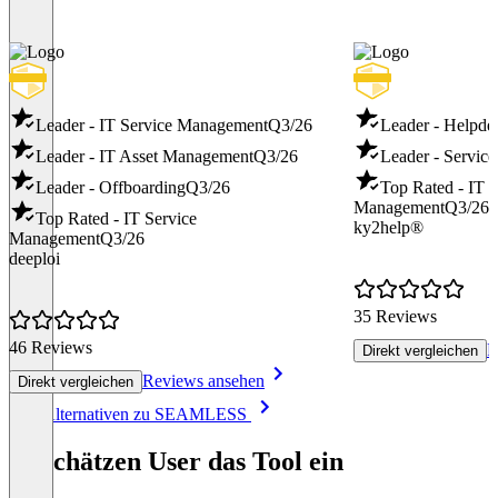
Leader - IT Service Management
Q3/26
Leader - Helpde
Leader - IT Asset Management
Q3/26
Leader - Servic
Leader - Offboarding
Q3/26
Top Rated - IT S
Management
Q3/26
Top Rated - IT Service
ky2help®
Management
Q3/26
deeploi
35 Reviews
46 Reviews
R
Direkt vergleichen
Reviews ansehen
Direkt vergleichen
Item
Alle Alternativen zu SEAMLESS
1
of
So schätzen User das Tool ein
8