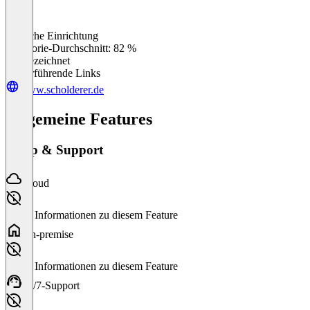
Einfache Einrichtung
0
%
Kategorie-Durchschnitt: 82 %
Ausgezeichnet
Weiterführende Links
www.scholderer.de
Allgemeine Features
Setup & Support
Cloud
Keine Informationen zu diesem Feature
On-premise
Keine Informationen zu diesem Feature
24/7-Support