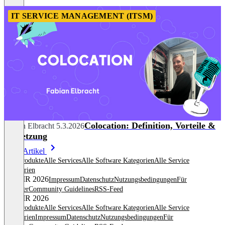
IT SERVICE MANAGEMENT (ITSM)
Colocation: Definition, Vorteile &
Fabian Elbracht
5.3.2026
Umsetzung
Mehr Artikel
Alle Produkte
Alle Services
Alle Software Kategorien
Alle Service
Kategorien
© OMR 2026
Impressum
Datenschutz
Nutzungsbedingungen
Für
Anbieter
Community Guidelines
RSS-Feed
© OMR 2026
Alle Produkte
Alle Services
Alle Software Kategorien
Alle Service
Kategorien
Impressum
Datenschutz
Nutzungsbedingungen
Für