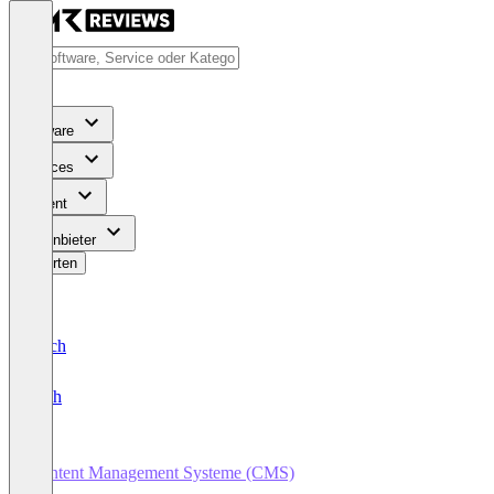
Software
Services
Content
Für Anbieter
Bewerten
Deutsch
English
Content Management Systeme (CMS)