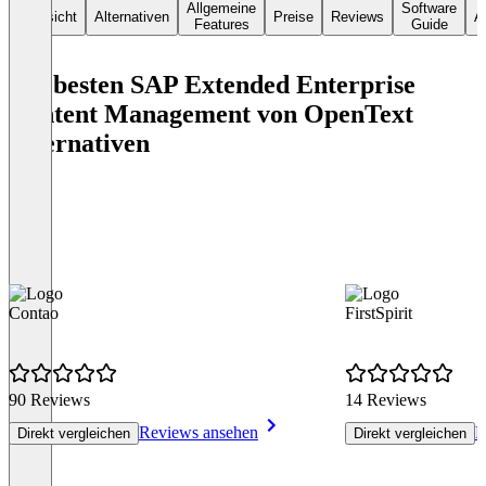
Allgemeine
Software
Übersicht
Alternativen
Preise
Reviews
Ar
Features
Guide
Die besten SAP Extended Enterprise
Content Management von OpenText
Alternativen
Contao
FirstSpirit
90 Reviews
14 Reviews
Reviews ansehen
R
Direkt vergleichen
Direkt vergleichen