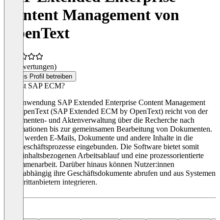
Content Management von
OpenText
(0 Bewertungen)
Dieses Profil betreiben
Was ist SAP ECM?
Die Anwendung SAP Extended Enterprise Content Management
von OpenText (SAP Extended ECM by OpenText) reicht von der
Dokumenten- und Aktenverwaltung über die Recherche nach
Informationen bis zur gemeinsamen Bearbeitung von Dokumenten.
Dabei werden E-Mails, Dokumente und andere Inhalte in die
Kerngeschäftsprozesse eingebunden. Die Software bietet somit
einen inhaltsbezogenen Arbeitsablauf und eine prozessorientierte
Zusammenarbeit. Darüber hinaus können Nutzer:innen
ortsunabhängig ihre Geschäftsdokumente abrufen und aus Systemen
von Drittanbietern integrieren.
Alle Tools von SAP gibt es auf der
Übersichts-Seite
des Software-
Herstellers.