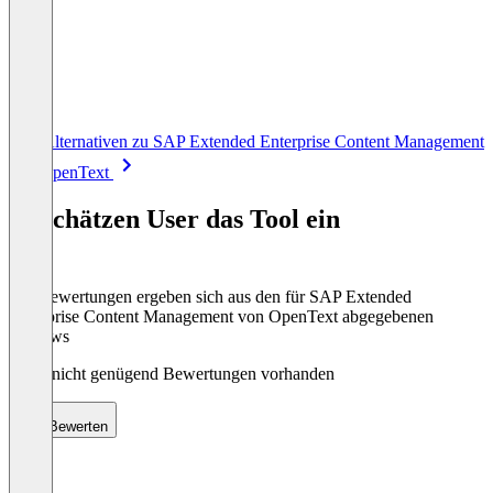
Item
Alle Alternativen zu SAP Extended Enterprise Content Management
1
von OpenText
of
8
So schätzen User das Tool ein
Die Bewertungen ergeben sich aus den für SAP Extended
Enterprise Content Management von OpenText abgegebenen
Reviews
Noch nicht genügend Bewertungen vorhanden
Bewerten