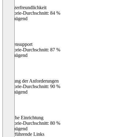
Benutzerfreundlichkeit
0
%
Kategorie-Durchschnitt: 84 %
Ungenügend
Kundensupport
0
%
Kategorie-Durchschnitt: 87 %
Ungenügend
Erfüllung der Anforderungen
0
%
Kategorie-Durchschnitt: 90 %
Ungenügend
Einfache Einrichtung
0
%
Kategorie-Durchschnitt: 80 %
Ungenügend
Weiterführende Links