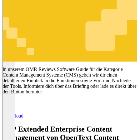
Content
Management
Systeme
(CMS)
In unserem OMR Reviews Software Guide für die Kategorie
Content Management Systeme (CMS) geben wir dir einen
detaillierten Einblick in die Funktionen sowie Vor- und Nachteile
der Tools. Informiere dich über das Briefing oder lade es direkt über
den Button herunter.
Download
SAP Extended Enterprise Content
Management von OpenText Content