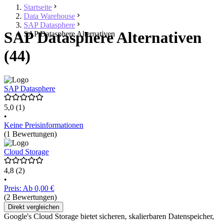
Startseite
Data Warehouse
SAP Datasphere
SAP Datasphere Alternativen
SAP Datasphere Alternativen
(44)
SAP Datasphere
5,0
(1)
•
Keine Preisinformationen
(1 Bewertungen)
Cloud Storage
4,8
(2)
•
Preis: Ab 0,00 €
(2 Bewertungen)
Direkt vergleichen
Google's Cloud Storage bietet sicheren, skalierbaren Datenspeicher,