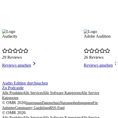
Audacity
Adobe Audition
29 Reviews
26 Reviews
Reviews ansehen
Reviews ansehen
Item
Audio Editing durchsuchen
1
Zu Podcastle
of
Alle Produkte
Alle Services
Alle Software Kategorien
Alle Service
8
Kategorien
© OMR 2026
Impressum
Datenschutz
Nutzungsbedingungen
Für
Anbieter
Community Guidelines
RSS-Feed
© OMR 2026
Alle Produkte
Alle Services
Alle Software Kategorien
Alle Service