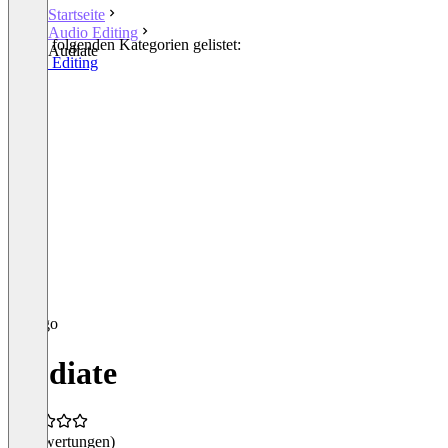
Startseite
Audio Editing
In den folgenden Kategorien gelistet:
Audiate
Audio Editing
Audiate
(0 Bewertungen)