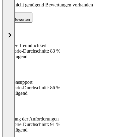
Noch nicht genügend Bewertungen vorhanden
Bewerten
Benutzerfreundlichkeit
0
%
Kategorie-Durchschnitt: 83 %
Ungenügend
Kundensupport
0
%
Kategorie-Durchschnitt: 86 %
Ungenügend
Erfüllung der Anforderungen
0
%
Kategorie-Durchschnitt: 91 %
Ungenügend