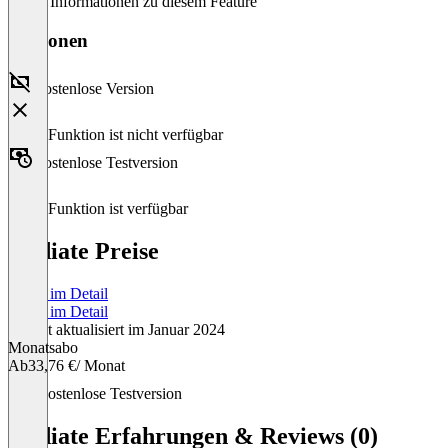
Keine Informationen zu diesem Feature
Versionen
Kostenlose Version
Diese Funktion ist nicht verfügbar
Kostenlose Testversion
Diese Funktion ist verfügbar
Audiate Preise
Preise im Detail
Preise im Detail
Zuletzt aktualisiert im Januar 2024
Monatsabo
Ab
33,76 €
/ Monat
Item
Kostenlose Testversion
1
of
Audiate Erfahrungen & Reviews (0)
1