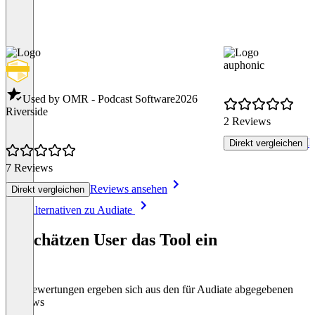
auphonic
Used by OMR - Podcast Software
2026
Riverside
2 Reviews
R
Direkt vergleichen
7 Reviews
Reviews ansehen
Direkt vergleichen
Item
Alle Alternativen zu Audiate
1
of
So schätzen User das Tool ein
8
Die Bewertungen ergeben sich aus den für Audiate abgegebenen
Reviews