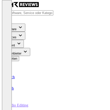
Software
Services
Content
Für Anbieter
Bewerten
Deutsch
English
Audio Editing