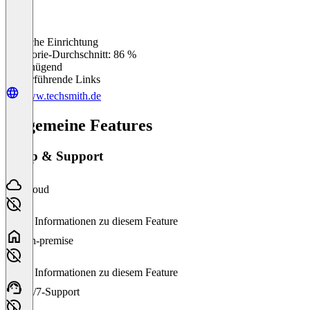
Einfache Einrichtung
0
%
Kategorie-Durchschnitt: 86 %
Ungenügend
Weiterführende Links
www.techsmith.de
Allgemeine Features
Setup & Support
Cloud
Keine Informationen zu diesem Feature
On-premise
Keine Informationen zu diesem Feature
24/7-Support