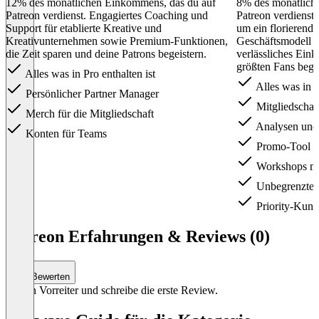
12% des monatlichen Einkommens, das du auf
8% des monatlich
Patreon verdienst. Engagiertes Coaching und
Patreon verdienst.
Support für etablierte Kreative und
um ein florierende
Kreativunternehmen sowie Premium-Funktionen,
Geschäftsmodell a
die Zeit sparen und deine Patrons begeistern.
verlässliches Ein
größten Fans begei
Alles was in Pro enthalten ist
Alles was in Li
Persönlicher Partner Manager
Mitgliedschaf
Merch für die Mitgliedschaft
Analysen und 
Konten für Teams
Promo-Tool fü
Workshops mi
Unbegrenzte A
Priority-Kund
Item
1
Patreon Erfahrungen & Reviews (0)
of
3
Bewerten
Sei ein Vorreiter und schreibe die erste Review.