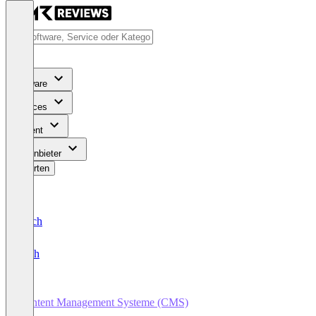
Software
Services
Content
Für Anbieter
Bewerten
Deutsch
English
Content Management Systeme (CMS)