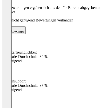
Die Bewertungen ergeben sich aus den für Patreon abgegebenen
Reviews
Noch nicht genügend Bewertungen vorhanden
Bewerten
Benutzerfreundlichkeit
0
%
Kategorie-Durchschnitt: 84 %
Ungenügend
Kundensupport
0
%
Kategorie-Durchschnitt: 87 %
Ungenügend