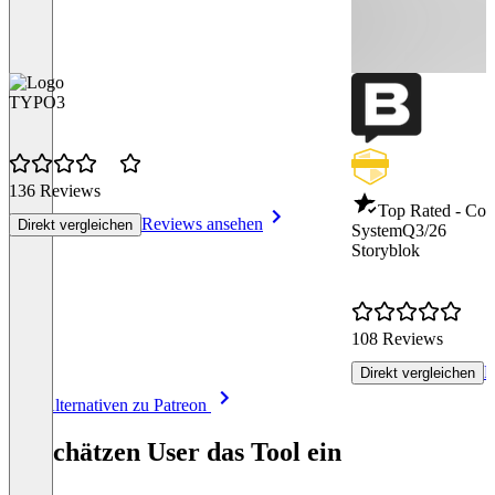
TYPO3
136 Reviews
Top Rated - Co
Reviews ansehen
Direkt vergleichen
System
Q3/26
Storyblok
108 Reviews
R
Direkt vergleichen
Item
Alle Alternativen zu Patreon
1
of
So schätzen User das Tool ein
8