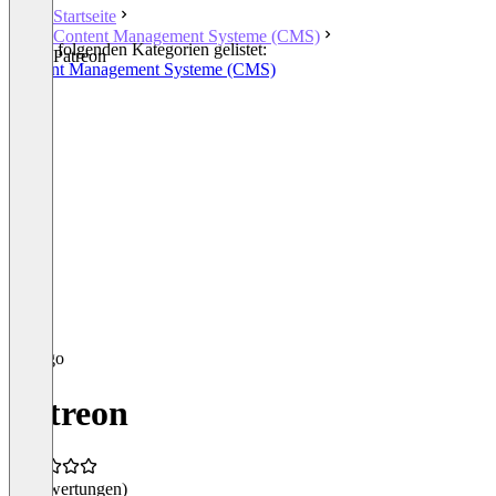
Startseite
Content Management Systeme (CMS)
In den folgenden Kategorien gelistet:
Patreon
Content Management Systeme (CMS)
Patreon
(0 Bewertungen)