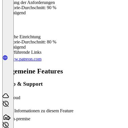
Erfüllung der Anforderungen
0
%
Kategorie-Durchschnitt: 90 %
Ungenügend
Einfache Einrichtung
0
%
Kategorie-Durchschnitt: 80 %
Ungenügend
Weiterführende Links
www.patreon.com
Allgemeine Features
Setup & Support
Cloud
Keine Informationen zu diesem Feature
On-premise