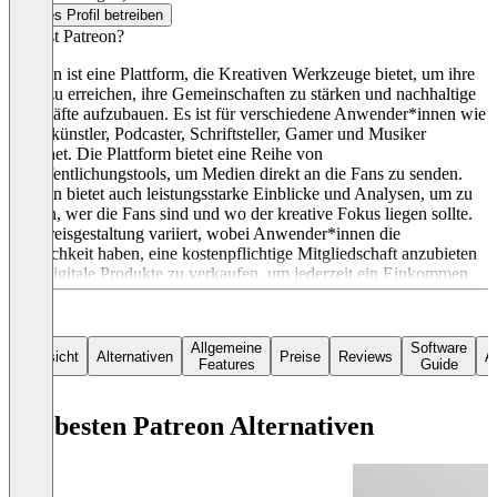
Dieses Profil betreiben
Was ist Patreon?
Patreon ist eine Plattform, die Kreativen Werkzeuge bietet, um ihre
Fans zu erreichen, ihre Gemeinschaften zu stärken und nachhaltige
Geschäfte aufzubauen. Es ist für verschiedene Anwender*innen wie
Videokünstler, Podcaster, Schriftsteller, Gamer und Musiker
geeignet. Die Plattform bietet eine Reihe von
Veröffentlichungstools, um Medien direkt an die Fans zu senden.
Patreon bietet auch leistungsstarke Einblicke und Analysen, um zu
wissen, wer die Fans sind und wo der kreative Fokus liegen sollte.
Die Preisgestaltung variiert, wobei Anwender*innen die
Möglichkeit haben, eine kostenpflichtige Mitgliedschaft anzubieten
oder digitale Produkte zu verkaufen, um jederzeit ein Einkommen
direkt von ihren Fans zu erzielen.
Allgemeine
Software
Übersicht
Alternativen
Preise
Reviews
Ar
Features
Guide
Die besten Patreon Alternativen