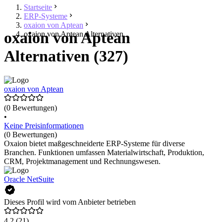
Startseite
ERP-Systeme
oxaion von Aptean
oxaion von Aptean
oxaion von Aptean Alternativen
Alternativen (327)
oxaion von Aptean
(0 Bewertungen)
•
Keine Preisinformationen
(0 Bewertungen)
Oxaion bietet maßgeschneiderte ERP-Systeme für diverse
Branchen. Funktionen umfassen Materialwirtschaft, Produktion,
CRM, Projektmanagement und Rechnungswesen.
Oracle NetSuite
Dieses Profil wird vom Anbieter betrieben
4,2
(21)