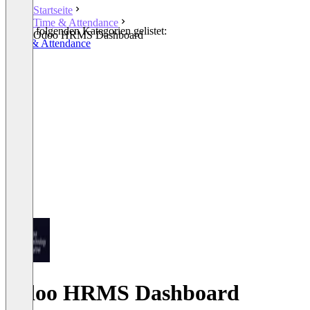
Startseite
Time & Attendance
In den folgenden Kategorien gelistet:
Odoo HRMS Dashboard
Time & Attendance
Odoo HRMS Dashboard