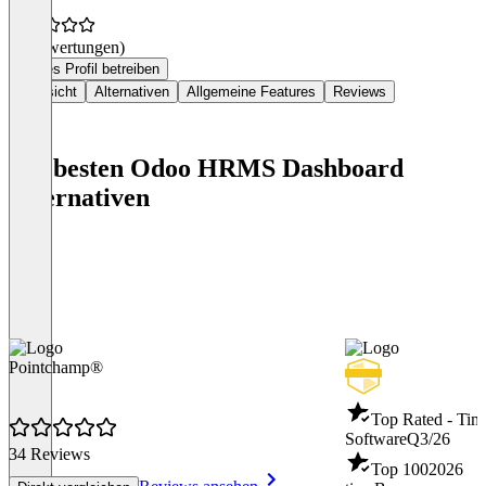
(0 Bewertungen)
Dieses Profil betreiben
Übersicht
Alternativen
Allgemeine Features
Reviews
Die besten Odoo HRMS Dashboard
Alternativen
Pointchamp®
Top Rated - Tim
Software
Q3/26
34 Reviews
Top 100
2026