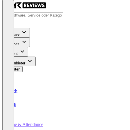
Software
Services
Content
Für Anbieter
Bewerten
Deutsch
English
Time & Attendance