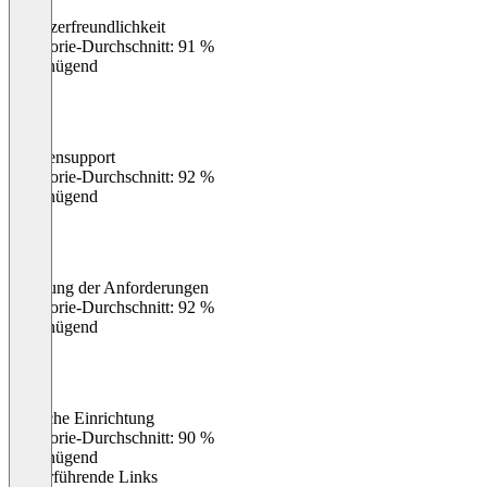
Benutzerfreundlichkeit
0
%
Kategorie-Durchschnitt: 91 %
Ungenügend
Kundensupport
0
%
Kategorie-Durchschnitt: 92 %
Ungenügend
Erfüllung der Anforderungen
0
%
Kategorie-Durchschnitt: 92 %
Ungenügend
Einfache Einrichtung
0
%
Kategorie-Durchschnitt: 90 %
Ungenügend
Weiterführende Links