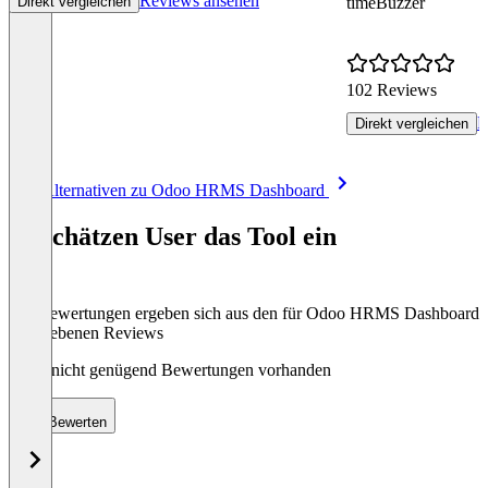
Reviews ansehen
Direkt vergleichen
timeBuzzer
102 Reviews
R
Direkt vergleichen
Item
Alle Alternativen zu Odoo HRMS Dashboard
1
of
So schätzen User das Tool ein
8
Die Bewertungen ergeben sich aus den für Odoo HRMS Dashboard
abgegebenen Reviews
Noch nicht genügend Bewertungen vorhanden
Bewerten