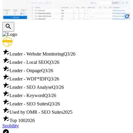
Leader - Website Monitoring
Q3/26
Leader - Local SEO
Q3/26
Leader - Onpage
Q3/26
Leader - WDF*IDF
Q3/26
Leader - SEO Analyse
Q3/26
Leader - Keyword
Q3/26
Leader - SEO Suites
Q3/26
Used by OMR - SEO Suites
2025
Top 100
2026
Seobility