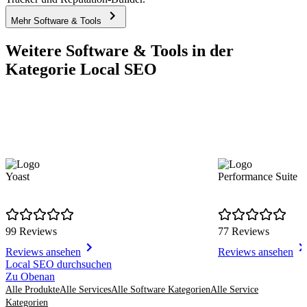
Mehr Software & Tools
Weitere Software & Tools in der
Kategorie Local SEO
Yoast
Performance Suite
99 Reviews
77 Reviews
Reviews ansehen
Reviews ansehen
Item
Local SEO durchsuchen
1
Zu Obenan
of
Alle Produkte
Alle Services
Alle Software Kategorien
Alle Service
8
Kategorien