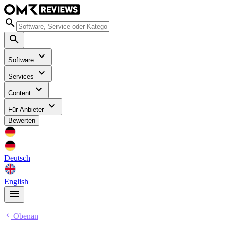
Software
Services
Content
Für Anbieter
Bewerten
Deutsch
English
Obenan