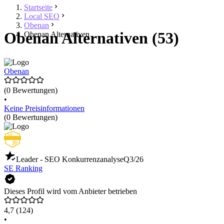
Startseite
Local SEO
Obenan
Obenan Alternativen (53)
Obenan Alternativen
Obenan
(0 Bewertungen)
•
Keine Preisinformationen
(0 Bewertungen)
Leader - SEO Konkurrenzanalyse
Q3/26
SE Ranking
Dieses Profil wird vom Anbieter betrieben
4,7
(124)
•