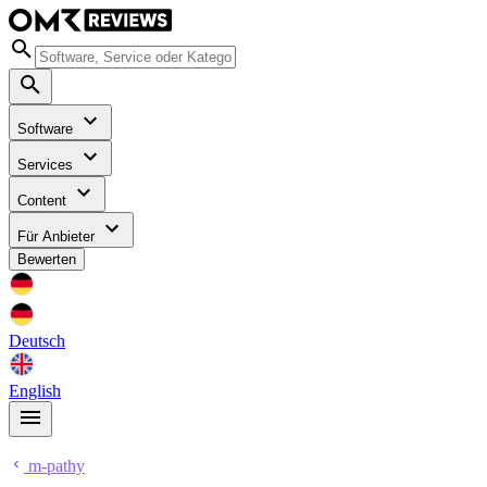
Software
Services
Content
Für Anbieter
Bewerten
Deutsch
English
m-pathy