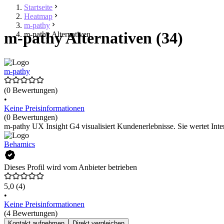
Startseite
Heatmap
m-pathy
m-pathy Alternativen (34)
m-pathy Alternativen
m-pathy
(0 Bewertungen)
•
Keine Preisinformationen
(0 Bewertungen)
m-pathy UX Insight G4 visualisiert Kundenerlebnisse. Sie wertet Int
Behamics
Dieses Profil wird vom Anbieter betrieben
5,0
(4)
•
Keine Preisinformationen
(4 Bewertungen)
Kontakt aufnehmen
Direkt vergleichen