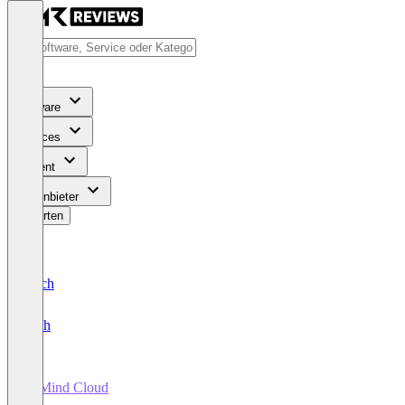
Software
Services
Content
Für Anbieter
Bewerten
Deutsch
English
In Mind Cloud