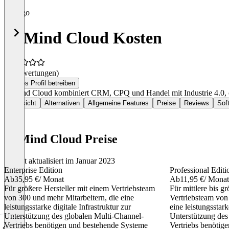
In Mind Cloud Kosten
(0 Bewertungen)
Dieses Profil betreiben
In Mind Cloud kombiniert CRM, CPQ und Handel mit Industrie 4.0, op
Übersicht
Alternativen
Allgemeine Features
Preise
Reviews
Sof
In Mind Cloud Preise
Zuletzt aktualisiert im Januar 2023
Enterprise Edition
Professional Editi
Ab
35,95 €
/ Monat
Ab
11,95 €
/ Monat
Für größere Hersteller mit einem Vertriebsteam
Für mittlere bis g
von 300 und mehr Mitarbeitern, die eine
Vertriebsteam von 
leistungsstarke digitale Infrastruktur zur
eine leistungsstark
Unterstützung des globalen Multi-Channel-
Unterstützung des
Vertriebs benötigen und bestehende Systeme
Vertriebs benötige