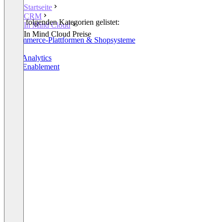
Startseite
CRM
In den folgenden Kategorien gelistet:
In Mind Cloud
CRM
In Mind Cloud Preise
E-Commerce-Plattformen & Shopsysteme
CPQ
Sales Analytics
Sales Enablement
+2