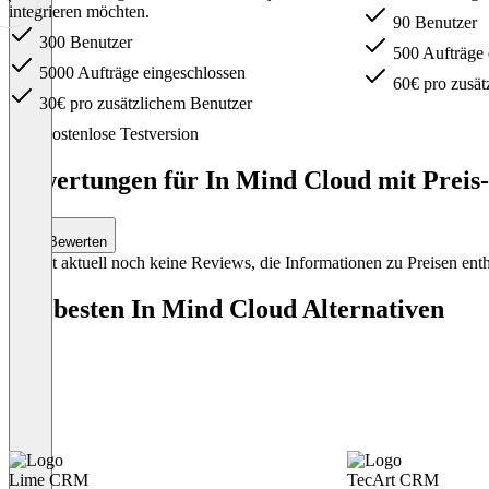
integrieren möchten.
90 Benutzer
300 Benutzer
500 Aufträge 
5000 Aufträge eingeschlossen
60€ pro zusät
30€ pro zusätzlichem Benutzer
Item
Kostenlose Testversion
1
of
Bewertungen für In Mind Cloud mit Preis-
4
Bewerten
Es gibt aktuell noch keine Reviews, die Informationen zu Preisen enth
Die besten In Mind Cloud Alternativen
Lime CRM
TecArt CRM