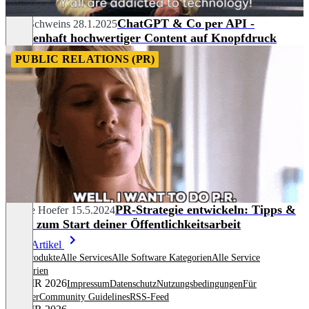
ChatGPT & Co per API -
Eico Schweins
28.1.2025
Massenhaft hochwertiger Content auf Knopfdruck
PUBLIC RELATIONS (PR)
PR-Strategie entwickeln: Tipps &
Janette Hoefer
15.5.2024
Tools zum Start deiner Öffentlichkeitsarbeit
Mehr Artikel
Alle Produkte
Alle Services
Alle Software Kategorien
Alle Service
Kategorien
© OMR 2026
Impressum
Datenschutz
Nutzungsbedingungen
Für
Anbieter
Community Guidelines
RSS-Feed