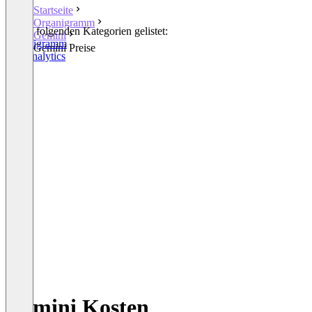
Startseite
Organigramm
In den folgenden Kategorien gelistet:
Gemini
Organigramm
Gemini Preise
HR Analytics
Gemini Kosten