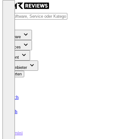
Software
Services
Content
Für Anbieter
Bewerten
Deutsch
English
Gemini