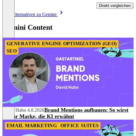
P
Direkt vergleichen
Item
Alle Alternativen zu Gemini
1
of
Gemini Content
8
GENERATIVE ENGINE OPTIMIZATION (GEO)
SEO
Brand Mentions aufbauen: So wirst
David Hahn
4.8.2026
du zur Marke, die KI erwähnt
EMAIL MARKETING
OFFICE SUITES