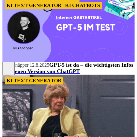
KI TEXT GENERATOR
KI CHATBOTS
GPT-5 ist da – die wichtigsten Infos
Nils Knäpper
12.8.2025
zur neuen Version von ChatGPT
KI TEXT GENERATOR