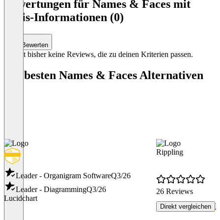
1
Bewertungen für Names & Faces mit
of
Preis-Informationen (0)
1
Bewerten
Es gibt bisher keine Reviews, die zu deinen Kriterien passen.
Die besten Names & Faces Alternativen
Rippling
Leader - Organigram Software
Q3/26
Leader - Diagramming
Q3/26
26 Reviews
Lucidchart
P
Direkt vergleichen