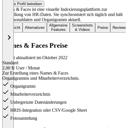
Dieses Profil betreiben
Names & Faces ist eine visuelle Indexierungsplattform zur
Darstellung von HR-Daten. Sie synchronisiert sich täglich und hält
so Personaldaten und Organigramm aktuell.
Allgemeine
Screenshots
Übersicht
Alternativen
Preise
Reviews
Features
& Videos
Names & Faces Preise
Zuletzt aktualisiert im Oktober 2022
Standard
2,00 $
/ User / Monat
Zur Erstellung eines Names & Faces
Organigramms und Mitarbeiterverzeichnis.
Organigramm
Mitarbeiterverzeichnis
Unbegrenzte Datenänderungen
HRIS-Integration oder CSV/Google Sheet
Fotosammlung
Item