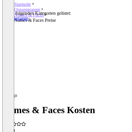
Startseite
Organigramm
In den folgenden Kategorien gelistet:
Names & Faces
Organigramm
Names & Faces Preise
Names & Faces Kosten
5,0
(1)