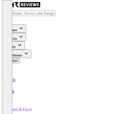
Software
Services
Content
Für Anbieter
Bewerten
Deutsch
English
Names & Faces