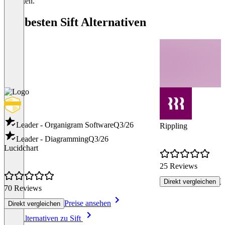
enthalten.
Die besten Sift Alternativen
Leader - Organigram Software
Q3/26
Rippling
Leader - Diagramming
Q3/26
Lucidchart
25 Reviews
P
Direkt vergleichen
70 Reviews
Preise ansehen
Direkt vergleichen
Item
Alle Alternativen zu Sift
1