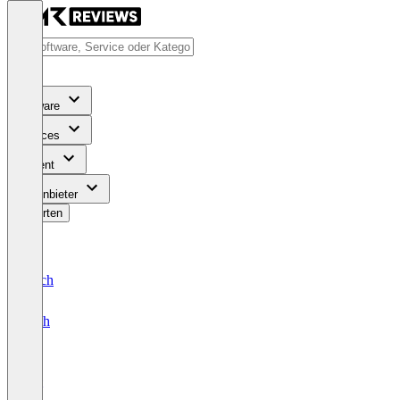
Software
Services
Content
Für Anbieter
Bewerten
Deutsch
English
Sift