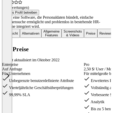
(0 Bewertungen)
Dieses Profil betreiben
Sift ist eine Software, die Personaldaten bündelt, einfache
Personensuche ermöglicht und problemlos in bestehende HR-
Systeme integriert wird.
Allgemeine
Screenshots
Übersicht
Alternativen
Preise
Reviews
Features
& Videos
Sift Preise
Zuletzt aktualisiert im Oktober 2022
Enterprise
Pro
Auf Anfrage
2,50 $
/ User / Mo
Für Unternehmen
Für mittelgroße b
Unbegrenzte benutzerdefinierte Attribute
Erweitertes Pr
Vierteljährliche Geschäftsüberprüfungen
Vollständig a
99,99% SLA
Verbesserte S
Analytik
Bis zu 5 benut