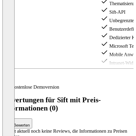
Thematisierun
Sift-API
Unbegrenzte I
Benutzerdefi
Dedizierter K
Microsoft T
Mobile Anwen
Intranet-Widg
Item
1
of
3
Kostenlose Demoversion
Bewertungen für Sift mit Preis-
Informationen (0)
Bewerten
Es gibt aktuell noch keine Reviews, die Informationen zu Preisen