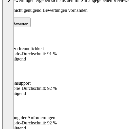
Die Bewertungen ergeben sich aus den für Sift abgegebenen Review
Noch nicht genügend Bewertungen vorhanden
Bewerten
Benutzerfreundlichkeit
0
%
Kategorie-Durchschnitt: 91 %
Ungenügend
Kundensupport
0
%
Kategorie-Durchschnitt: 92 %
Ungenügend
Erfüllung der Anforderungen
0
%
Kategorie-Durchschnitt: 92 %
Ungenügend