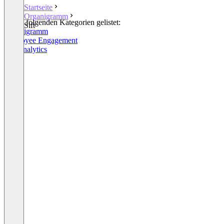
Startseite
Organigramm
In den folgenden Kategorien gelistet:
Sift
Organigramm
Employee Engagement
HR Analytics