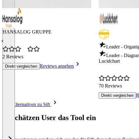
HANSALOG GRUPPE
Leader - Organi
Leader - Diagr
2 Reviews
Lucidchart
Reviews ansehen
Direkt vergleichen
70 Reviews
R
Direkt vergleichen
Item
Alle Alternativen zu Sift
1
of
So schätzen User das Tool ein
8