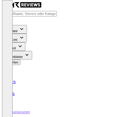
Software
Services
Content
Für Anbieter
Bewerten
Deutsch
English
Organigramm