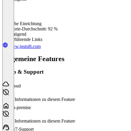
Einfache Einrichtung
0
%
Kategorie-Durchschnitt: 92 %
Ungenügend
Weiterführende Links
www.justsift.com
Allgemeine Features
Setup & Support
Cloud
Keine Informationen zu diesem Feature
On-premise
Keine Informationen zu diesem Feature
24/7-Support