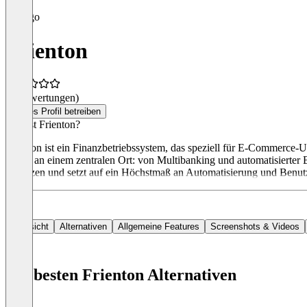
Frienton
(0 Bewertungen)
Dieses Profil betreiben
Was ist Frienton?
Frienton ist ein Finanzbetriebssystem, das speziell für E-Commerce-
KMU an einem zentralen Ort: von Multibanking und automatisierter Bu
Finanzen und setzt auf ein Höchstmaß an Automatisierung und Benutzer
Übersicht
Alternativen
Allgemeine Features
Screenshots & Videos
Die besten Frienton Alternativen