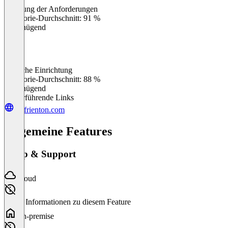
Erfüllung der Anforderungen
0
%
Kategorie-Durchschnitt: 91 %
Ungenügend
Einfache Einrichtung
0
%
Kategorie-Durchschnitt: 88 %
Ungenügend
Weiterführende Links
de.frienton.com
Allgemeine Features
Setup & Support
Cloud
Keine Informationen zu diesem Feature
On-premise