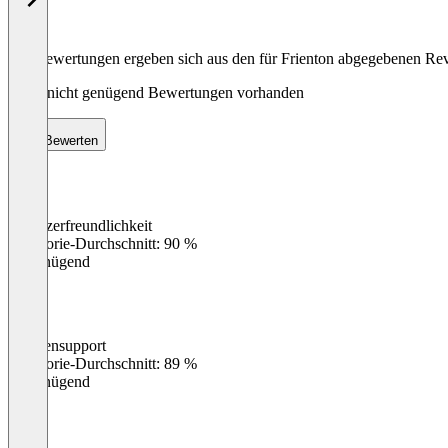
Die Bewertungen ergeben sich aus den für Frienton abgegebenen Re
Noch nicht genügend Bewertungen vorhanden
Bewerten
Benutzerfreundlichkeit
0
%
Kategorie-Durchschnitt: 90 %
Ungenügend
Kundensupport
0
%
Kategorie-Durchschnitt: 89 %
Ungenügend