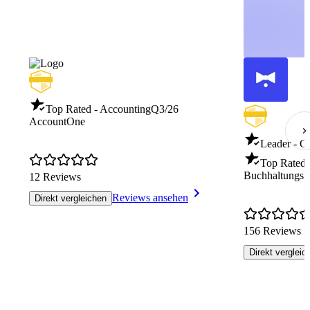
Top Rated - Accounting
Q3/26
AccountOne
Leader - O
Top Rated 
BuchhaltungsB
12 Reviews
Reviews ansehen
Direkt vergleichen
156 Reviews
Direkt vergleic