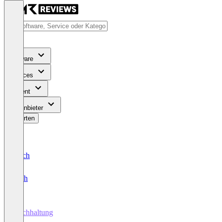
Software
Services
Content
Für Anbieter
Bewerten
Deutsch
English
Buchhaltung