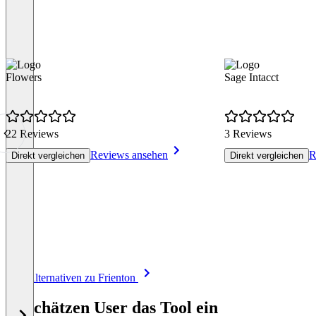
Flowers
Sage Intacct
22 Reviews
3 Reviews
Reviews ansehen
R
Direkt vergleichen
Direkt vergleichen
Item
Alle Alternativen zu Frienton
1
of
So schätzen User das Tool ein
8