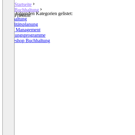
Startseite
Buchhaltung
In den folgenden Kategorien gelistet:
Frienton
Buchhaltung
Liquiditätsplanung
Spend Management
Rechnungsprogramme
Onlineshop Buchhaltung
+6