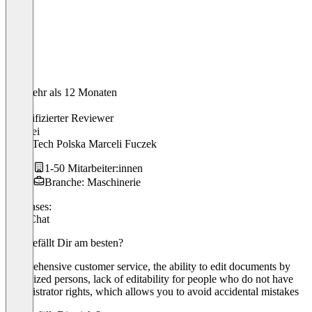
Vor mehr als 12 Monaten
Kinga
Verifizierter Reviewer
user
bei
LaborTech Polska Marceli Fuczek
1-50 Mitarbeiter:innen
Branche: Maschinerie
Use cases:
Live Chat
Was gefällt Dir am besten?
comprehensive customer service, the ability to edit documents by
authorized persons, lack of editability for people who do not have
administrator rights, which allows you to avoid accidental mistakes