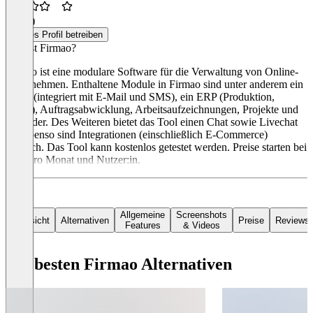
3,7
(3)
Dieses Profil betreiben
Was ist Firmao?
Firmao ist eine modulare Software für die Verwaltung von Online-
Unternehmen. Enthaltene Module in Firmao sind unter anderem ein
CRM (integriert mit E-Mail und SMS), ein ERP (Produktion,
Lager), Auftragsabwicklung, Arbeitsaufzeichnungen, Projekte und
Kalender. Des Weiteren bietet das Tool einen Chat sowie Livechat
an. Ebenso sind Integrationen (einschließlich E-Commerce)
möglich. Das Tool kann kostenlos getestet werden. Preise starten bei
$ 19 pro Monat und Nutzer:in.
Allgemeine
Screenshots
Übersicht
Alternativen
Preise
Reviews
Features
& Videos
Die besten Firmao Alternativen