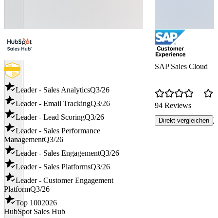
SAP Sales Cloud
Leader - Sales Analytics
Q3/26
Leader - Email Tracking
Q3/26
94 Reviews
Leader - Lead Scoring
Q3/26
R
Direkt vergleichen
Leader - Sales Performance
Management
Q3/26
Leader - Sales Engagement
Q3/26
Leader - Sales Platforms
Q3/26
Leader - Customer Engagement
Platform
Q3/26
Top 100
2026
HubSpot Sales Hub