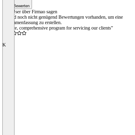
Bewerten
Was User über Firmao sagen
Es sind noch nicht genügend Bewertungen vorhanden, um eine
Zusammenfassung zu erstellen.
“A nice, comprehensive program for servicing our clients”
4.0
K