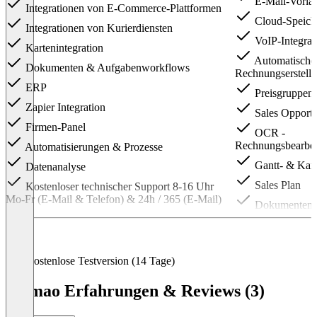
E-Mail-Vorla
Integrationen von E-Commerce-Plattformen
Cloud-Speiche
Integrationen von Kurierdiensten
VoIP-Integrat
Kartenintegration
Automatische 
Dokumenten & Aufgabenworkflows
Rechnungserstell
ERP
Preisgruppen &
Zapier Integration
Sales Opportu
Firmen-Panel
OCR -
Rechnungsbearbei
Automatisierungen & Prozesse
Gantt- & Ka
Datenanalyse
Sales Plan
Kostenloser technischer Support 8-16 Uhr
Mo-Fr (E-Mail & Telefon) & 24h / 365 (E-Mail)
Dokumentene
Item
1
of
3
Kostenlose Testversion (14 Tage)
Firmao Erfahrungen & Reviews (3)