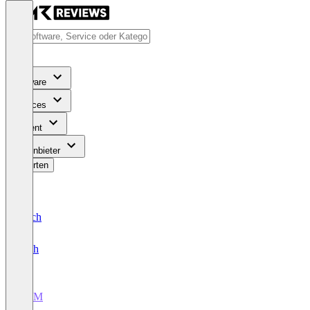
Software
Services
Content
Für Anbieter
Bewerten
Deutsch
English
CRM