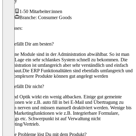
LeRoiy
1-50 Mitarbeiter:innen
Branche: Consumer Goods
Use cases:
CRM
Was gefällt Dir am besten?
Einzelne Module sind in der Administration abwählbar. So ist man
in der Lage ein sehr schlankes System schnell zu bekommen. Die
Administration ist umfangreich aber sehr verständlich und einfach
aufgebaut.Die ERP Funktionalitäten sind ebenfalls umfangreich und
z.B. komplexere Produkte können gut angelegt werden
Was gefällt Dir nicht?
UX und Optik wirkt ein wenig altbacken. Einige gut gemeinte
Funktionen wie z.B. auto fill in bei E-Mail und Übertragung zu
Namen nerven und müssen manuell deaktiviert werden. Wenige bis
keine Marketingfunktionen wie z.B. Integrierbare Formulare,
Mailings etc. Schwerpunkt ist auf Verwaltung nicht
Marketing/Vertrieb.
Welche Probleme löst Du mit dem Produkt?