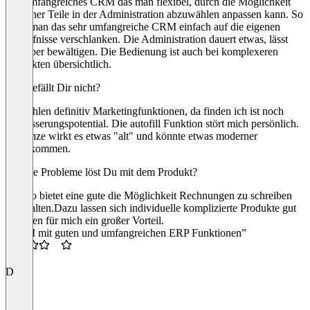
Ein umfangreiches CRM das man flexibel, durch die Möglichkeit
einzelner Teile in der Administration abzuwählen anpassen kann. So
kann man das sehr umfangreiche CRM einfach auf die eigenen
Bedürfnisse verschlanken. Die Administration dauert etwas, lässt
sich aber bewältigen. Die Bedienung ist auch bei komplexeren
Produkten übersichtlich.
Was gefällt Dir nicht?
Mir fehlen definitiv Marketingfunktionen, da finden ich ist noch
Verbesserungspotential. Die autofill Funktion stört mich persönlich.
Im ganze wirkt es etwas "alt" und könnte etwas moderner
daherkommen.
Welche Probleme löst Du mit dem Produkt?
Firmao bietet eine gute die Möglichkeit Rechnungen zu schreiben
/verwalten.Dazu lassen sich individuelle komplizierte Produkte gut
abbilden für mich ein großer Vorteil.
“CRM mit guten und umfangreichen ERP Funktionen”
3.5
D