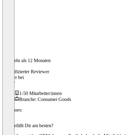
Vor mehr als 12 Monaten
Eva
Verifizierter Reviewer
Inhaber
bei
Leroiy
1-50 Mitarbeiter:innen
Branche: Consumer Goods
Use cases:
CRM
Was gefällt Dir am besten?