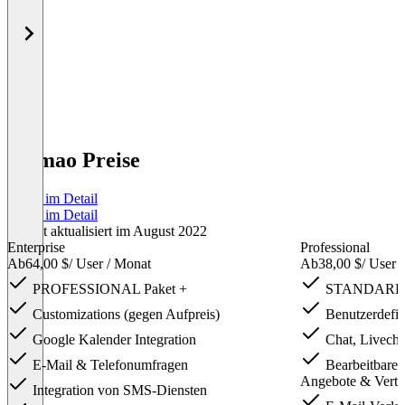
Firmao Preise
Preise im Detail
Preise im Detail
Zuletzt aktualisiert im August 2022
Enterprise
Professional
Ab
64,00 $
/ User / Monat
Ab
38,00 $
/ User 
PROFESSIONAL Paket +
STANDARD P
Customizations (gegen Aufpreis)
Benutzerdefini
Google Kalender Integration
Chat, Livecha
E-Mail & Telefonumfragen
Bearbeitbare 
Angebote & Vertr
Integration von SMS-Diensten