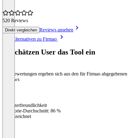
520 Reviews
Reviews ansehen
Direkt vergleichen
Item
Alle Alternativen zu Firmao
1
of
So schätzen User das Tool ein
8
Die Bewertungen ergeben sich aus den für Firmao abgegebenen
Reviews
Benutzerfreundlichkeit
0
%
Kategorie-Durchschnitt: 86 %
Ausgezeichnet