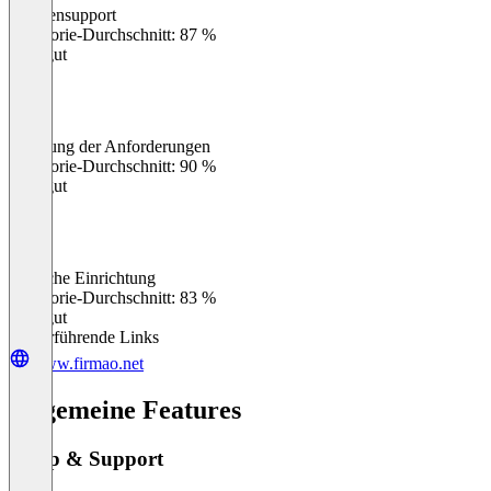
Kundensupport
0
%
Kategorie-Durchschnitt: 87 %
Sehr gut
Erfüllung der Anforderungen
0
%
Kategorie-Durchschnitt: 90 %
Sehr gut
Einfache Einrichtung
0
%
Kategorie-Durchschnitt: 83 %
Sehr gut
Weiterführende Links
www.firmao.net
Allgemeine Features
Setup & Support