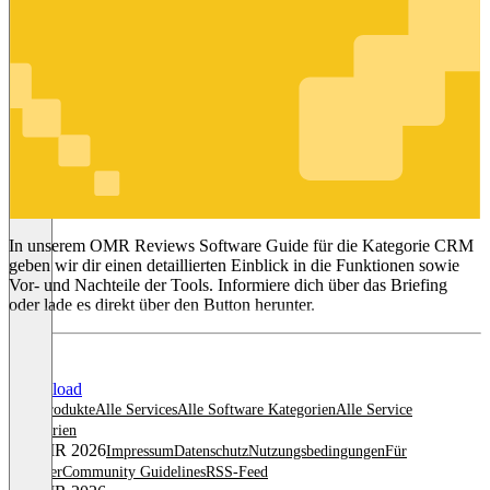
CRM
In unserem OMR Reviews Software Guide für die Kategorie CRM
geben wir dir einen detaillierten Einblick in die Funktionen sowie
Vor- und Nachteile der Tools. Informiere dich über das Briefing
oder lade es direkt über den Button herunter.
Download
Alle Produkte
Alle Services
Alle Software Kategorien
Alle Service
Kategorien
© OMR 2026
Impressum
Datenschutz
Nutzungsbedingungen
Für
Anbieter
Community Guidelines
RSS-Feed