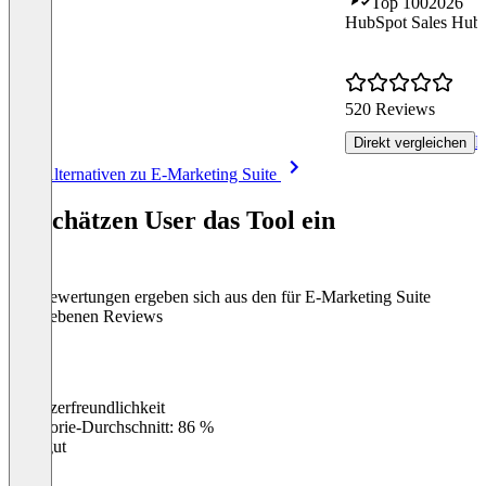
Top 100
2026
HubSpot Sales Hub
520 Reviews
R
Direkt vergleichen
Item
Alle Alternativen zu E-Marketing Suite
1
of
So schätzen User das Tool ein
8
Die Bewertungen ergeben sich aus den für E-Marketing Suite
abgegebenen Reviews
Benutzerfreundlichkeit
0
%
Kategorie-Durchschnitt: 86 %
Sehr gut