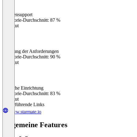
Kundensupport
0
%
Kategorie-Durchschnitt: 87 %
Sehr gut
Erfüllung der Anforderungen
0
%
Kategorie-Durchschnitt: 90 %
Sehr gut
Einfache Einrichtung
0
%
Kategorie-Durchschnitt: 83 %
Sehr gut
Weiterführende Links
www.starmate.io
Allgemeine Features