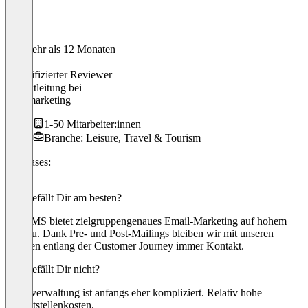
Vor mehr als 12 Monaten
Ina
Verifizierter Reviewer
Projektleitung
bei
Stadtmarketing
1-50 Mitarbeiter:innen
Branche: Leisure, Travel & Tourism
Use cases:
CRM
Was gefällt Dir am besten?
Die EMS bietet zielgruppengenaues Email-Marketing auf hohem
Niveau. Dank Pre- und Post-Mailings bleiben wir mit unseren
Kunden entlang der Customer Journey immer Kontakt.
Was gefällt Dir nicht?
Eventverwaltung ist anfangs eher kompliziert. Relativ hohe
Schnittstellenkosten.