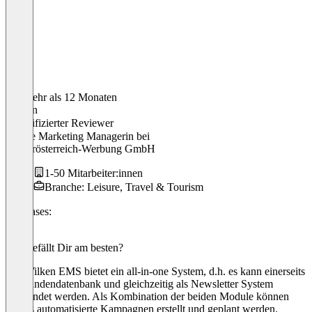
Vor mehr als 12 Monaten
Roman
Verifizierter Reviewer
Online Marketing Managerin
bei
Niederösterreich-Werbung GmbH
1-50 Mitarbeiter:innen
Branche: Leisure, Travel & Tourism
Use cases:
CRM
Was gefällt Dir am besten?
Die Wilken EMS bietet ein all-in-one System, d.h. es kann einerseits
als Kundendatenbank und gleichzeitig als Newsletter System
verwendet werden. Als Kombination der beiden Module können
daraus automatisierte Kampagnen erstellt und geplant werden.