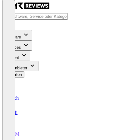
Software
Services
Content
Für Anbieter
Bewerten
Deutsch
English
CRM