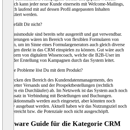
Dadurch kann jeder neue Kunde einerseits mit Welcome-Mailings,
als auch laufend mit auf dessen Profil angepassten Inhalten
kontaktiert werden.
Was gefällt Dir nicht?
Die Basismodule sind bereits sehr ausgereift und gut verwendbar.
Erweiterungen wären im Bereich von flexiblen Formularen von
Nutzen, um im Sinne eines Formulargenerators auch gleich diverse
Abfragen direkt in das CRM einspielen zu können. Gut wäre auch
eine Form von digitalem Wissencoach, welche die B2B-User im
Zuge der Erstellung von Kampagnen durch das System leitet.
Welche Probleme löst Du mit dem Produkt?
Wir decken den Bereich des Kundendatenmanagements, des
Newsletter Versands und der Prospektbestellungen (rechtlich
gesehen ein Durchläufer) ab. Im Netzwerk ist das System auch noch
im Einsatz in Verbindung mit Bestellungen und Buchungen.
Transaktionsmails werden auch eingesetzt, aber könnten noch
massiv ausgebaut werden. Aktuell haben wir das Nutzungsziel noch
nicht erreicht bzw. die Potenziale noch nicht ausgeschöpft.
Software Guide für die Kategorie CRM