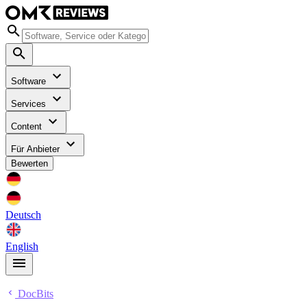
Software
Services
Content
Für Anbieter
Bewerten
Deutsch
English
DocBits