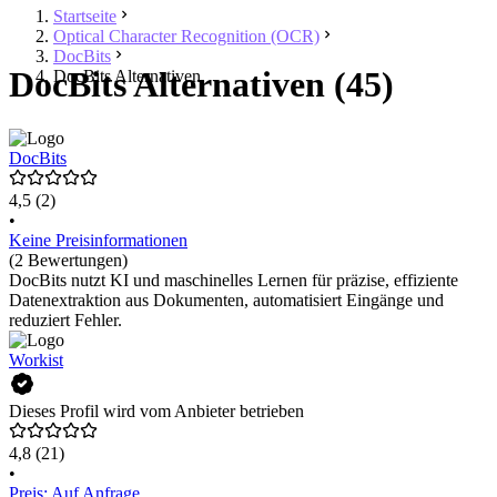
Startseite
Optical Character Recognition (OCR)
DocBits
DocBits Alternativen (45)
DocBits Alternativen
DocBits
4,5
(2)
•
Keine Preisinformationen
(2 Bewertungen)
DocBits nutzt KI und maschinelles Lernen für präzise, effiziente
Datenextraktion aus Dokumenten, automatisiert Eingänge und
reduziert Fehler.
Workist
Dieses Profil wird vom Anbieter betrieben
4,8
(21)
•
Preis: Auf Anfrage