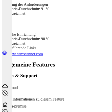
Erfüllung der Anforderungen
0
%
Kategorie-Durchschnitt: 91 %
Ausgezeichnet
Einfache Einrichtung
0
%
Kategorie-Durchschnitt: 90 %
Ausgezeichnet
Weiterführende Links
www.camscanner.com
Allgemeine Features
Setup & Support
Cloud
Keine Informationen zu diesem Feature
On-premise