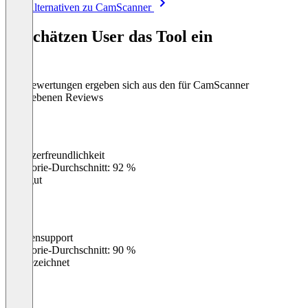
Alle Alternativen zu CamScanner
1
of
So schätzen User das Tool ein
8
Die Bewertungen ergeben sich aus den für CamScanner
abgegebenen Reviews
Benutzerfreundlichkeit
0
%
Kategorie-Durchschnitt: 92 %
Sehr gut
Kundensupport
0
%
Kategorie-Durchschnitt: 90 %
Ausgezeichnet