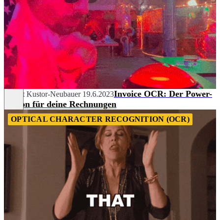
Invoice OCR: Der Power-
Margit Kustor-Neubauer
19.6.2023
Button für deine Rechnungen
OPTICAL CHARACTER RECOGNITION (OCR)