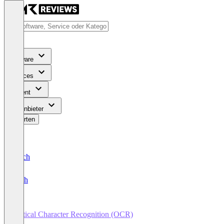
Software
Services
Content
Für Anbieter
Bewerten
Deutsch
English
Optical Character Recognition (OCR)