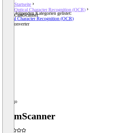
Startseite
Optical Character Recognition (OCR)
In den folgenden Kategorien gelistet:
CamScanner
Optical Character Recognition (OCR)
File Converter
CamScanner