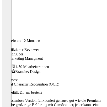
Vor mehr als 12 Monaten
Steve
Verifizierter Reviewer
Marketing
bei
SM Marketing Managment
1-50 Mitarbeiter:innen
Branche: Design
Use cases:
Optical Character Recognition (OCR)
Was gefällt Dir am besten?
Die kostenlose Version funktioniert genauso gut wie die Premium.
Ich habe großartige Erfahrung mit CamScanner, jeder kann seine