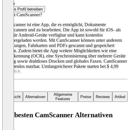
4,5
(1)
Dieses Profil betreiben
Was ist CamScanner?
CamScanner ist eine App, die es ermöglicht, Dokumente
einzuscannen und zu bearbeiten. Die App ist sowohl für iOS- als
auch für Android-Geräte verfügbar und kann kostenlos
heruntergeladen werden. Mit CamScanner können unter anderem
Rechnungen, Fahrkarten und PDFs gescannt und gespeichert
werden. Zudem bietet die App weitere Möglichkeiten wie eine
Texterkennung (OCR), eine Synchronisierung über mehrere Geräte
hinweg sowie drahtloses Drucken und globales Faxen. CamScanner
ist kostenlos nutzbar. Umfangreicherer Pakete starten bei $ 4,99
monatlich.
Allgemeine
Übersicht
Alternativen
Preise
Reviews
Artikel
Features
Die besten CamScanner Alternativen