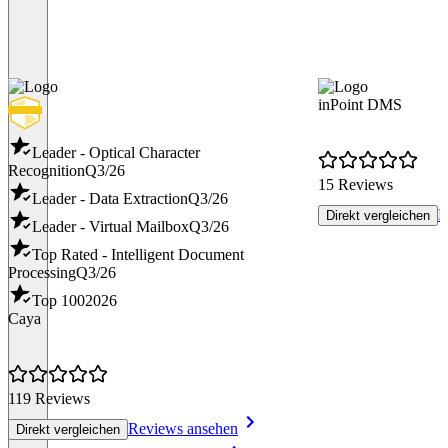
inPoint DMS
Leader - Optical Character
Recognition
Q3/26
15 Reviews
Leader - Data Extraction
Q3/26
R
Direkt vergleichen
Leader - Virtual Mailbox
Q3/26
Top Rated - Intelligent Document
Processing
Q3/26
Top 100
2026
Caya
119 Reviews
Reviews ansehen
Direkt vergleichen
Item