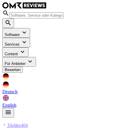
Software
Services
Content
Für Anbieter
Bewerten
Deutsch
English
Dislike404