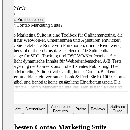
5,0
(1)
Dieses Profil betreiben
Was ist Contao Marketing Suite?
Contao Marketing Suite ist eine Toolbox für Onlinemarketing, die
speziell für Webworker, Unternehmen und Agenturen entwickelt
wurde. Sie bietet eine Reihe von Funktionen, um die Reichweite,
Besucherzahl und den Umsatz zu steigern. Die Suite enthält
Werkzeuge für SEO, Tracking und DSGVO-Konformität. Sie
ermöglicht dynamische Inhalte für Webseitenbesucher, A/B-Tests
zur Steigerung der Conversions und effizientes Publishing. Die
Contao Marketing Suite ist vollständig in das Contao-Backend
integriert und bietet ein vertrautes Look & Feel. Sie ist 100% Core-
kompatibel und benötigt keine zusätzliche Einarbeitungszeit. Die
Preise für die Contao Marketing Suite variieren je nach Paket und
Nutzung.
Allgemeine
Software
Übersicht
Alternativen
Preise
Reviews
Features
Guide
Die besten Contao Marketing Suite