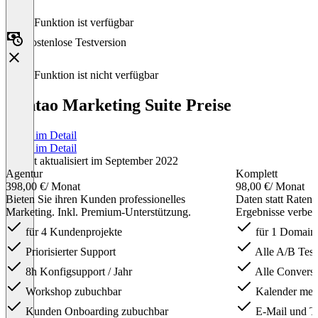
Diese Funktion ist verfügbar
Kostenlose Testversion
Diese Funktion ist nicht verfügbar
Contao Marketing Suite Preise
Preise im Detail
Preise im Detail
Zuletzt aktualisiert im September 2022
Agentur
Komplett
398,00 €
/ Monat
98,00 €
/ Monat
Bieten Sie ihren Kunden professionelles
Daten statt Raten.
Marketing. Inkl. Premium-Unterstützung.
Ergebnisse verbess
für 4 Kundenprojekte
für 1 Domain
Priorisierter Support
Alle A/B Test
8h Konfigsupport / Jahr
Alle Convers
Workshop zubuchbar
Kalender meh
Kunden Onboarding zubuchbar
E-Mail und Te