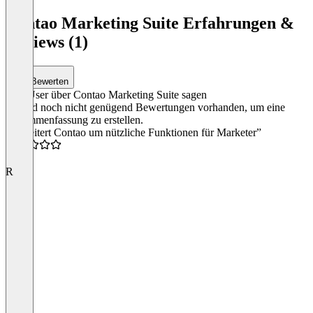
Item
1
Contao Marketing Suite Erfahrungen &
of
Reviews (1)
4
Bewerten
Was User über Contao Marketing Suite sagen
Es sind noch nicht genügend Bewertungen vorhanden, um eine
Zusammenfassung zu erstellen.
“Erweitert Contao um nützliche Funktionen für Marketer”
5.0
R