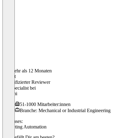
Vor mehr als 12 Monaten
Robert
Verifizierter Reviewer
EC Specialist
bei
Misumi
51-1000 Mitarbeiter:innen
Branche: Mechanical or Industrial Engineering
Use cases:
Marketing Automation
Was gefällt Dir am besten?