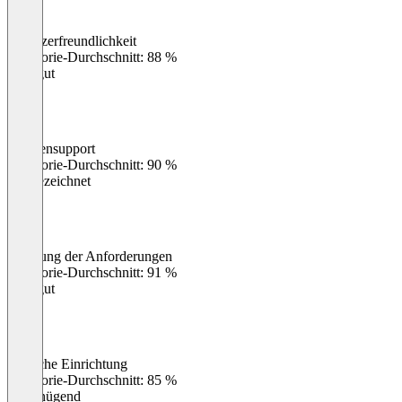
Benutzerfreundlichkeit
0
%
Kategorie-Durchschnitt: 88 %
Sehr gut
Kundensupport
0
%
Kategorie-Durchschnitt: 90 %
Ausgezeichnet
Erfüllung der Anforderungen
0
%
Kategorie-Durchschnitt: 91 %
Sehr gut
Einfache Einrichtung
0
%
Kategorie-Durchschnitt: 85 %
Ungenügend