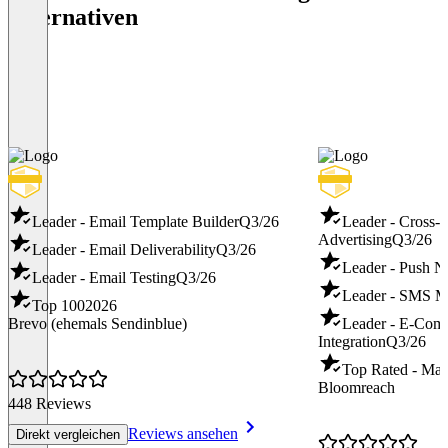
Alternativen
Leader - Email Template Builder
Q3/26
Leader - Cross-
Advertising
Q3/26
Leader - Email Deliverability
Q3/26
Leader - Push No
Leader - Email Testing
Q3/26
Leader - SMS M
Top 100
2026
Brevo (ehemals Sendinblue)
Leader - E-Com
Integration
Q3/26
Top Rated - Mar
Bloomreach
448 Reviews
Reviews ansehen
Direkt vergleichen