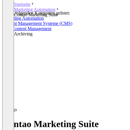
Startseite
Marketing Automation
In den folgenden Kategorien gelistet:
Contao Marketing Suite
Marketing Automation
Content Management Systeme (CMS)
Web Content Management
Email Archiving
Contao Marketing Suite