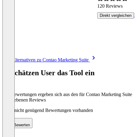
120 Reviews
R
Direkt vergleichen
Item
Alle Alternativen zu Contao Marketing Suite
1
of
So schätzen User das Tool ein
8
Die Bewertungen ergeben sich aus den für Contao Marketing Suite
abgegebenen Reviews
Noch nicht genügend Bewertungen vorhanden
Bewerten