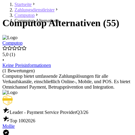
Startseite
Zahlungsdienstleister
Computop
Computop Alternativen (55)
Computop Alternativen
Computop
5,0
(1)
•
Keine Preisinformationen
(1 Bewertungen)
Computop bietet umfassende Zahlungslösungen für alle
Verkaufskanäle, einschließlich Online-, Mobile, und POS. Es bietet
Omnichannel Payment, Betrugsprävention und Integration.
Leader - Payment Service Provider
Q3/26
Top 100
2026
Mollie