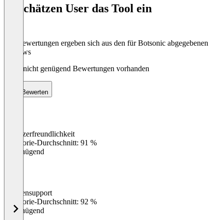
So schätzen User das Tool ein
8
Die Bewertungen ergeben sich aus den für Botsonic abgegebenen
Reviews
Noch nicht genügend Bewertungen vorhanden
Bewerten
Benutzerfreundlichkeit
0
%
Kategorie-Durchschnitt: 91 %
Ungenügend
Kundensupport
0
%
Kategorie-Durchschnitt: 92 %
Ungenügend