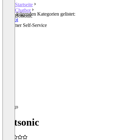
Startseite
Chatbot
In den folgenden Kategorien gelistet:
Botsonic
Chatbot
Customer Self-Service
Botsonic