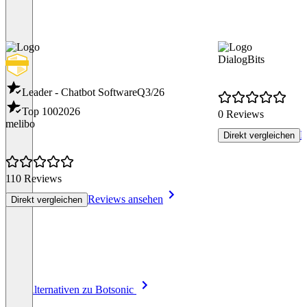
DialogBits
Leader - Chatbot Software
Q3/26
Top 100
2026
0 Reviews
melibo
R
Direkt vergleichen
110 Reviews
Reviews ansehen
Direkt vergleichen
Item
Alle Alternativen zu Botsonic
1
of