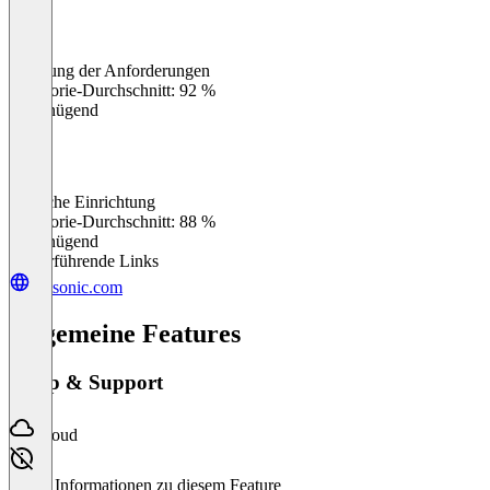
Erfüllung der Anforderungen
0
%
Kategorie-Durchschnitt: 92 %
Ungenügend
Einfache Einrichtung
0
%
Kategorie-Durchschnitt: 88 %
Ungenügend
Weiterführende Links
botsonic.com
Allgemeine Features
Setup & Support
Cloud
Keine Informationen zu diesem Feature