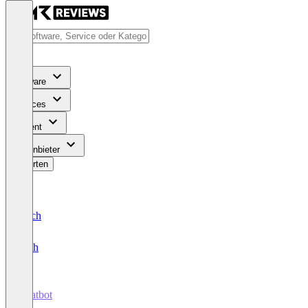
Software
Services
Content
Für Anbieter
Bewerten
Deutsch
English
Chatbot