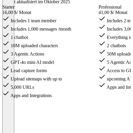
Zuletzt aktualisiert im Oktober 2025
Starter
Professional
16,00 $
/ Monat
41,00 $
/ Monat
Includes 1 team member
Includes 2 t
Includes 1,000 messages /month
Includes 3,00
1 chatbot
Everything in 
10M uploaded characters
2 chatbots
3 Agentic Actions
50M uploaded
GPT-4o mini AI model
5 Agentic Act
Lead capture forms
Access to GP
Upload sitemaps with up to
upcoming AI 
5,000 URLs
Apps and Inte
Apps and Integrations