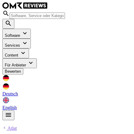
Software
Services
Content
Für Anbieter
Bewerten
Deutsch
English
Atlat