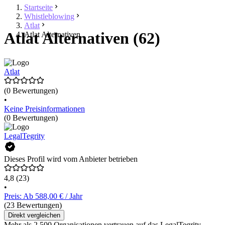
Startseite
Whistleblowing
Atlat
Atlat Alternativen (62)
Atlat Alternativen
Atlat
(0 Bewertungen)
•
Keine Preisinformationen
(0 Bewertungen)
LegalTegrity
Dieses Profil wird vom Anbieter betrieben
4,8
(23)
•
Preis: Ab 588,00 € / Jahr
(23 Bewertungen)
Direkt vergleichen
Mehr als 2.500 Organisationen vertrauen auf das LegalTegrity