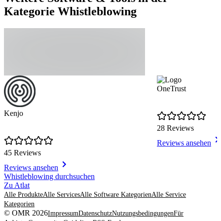
Kategorie Whistleblowing
OneTrust
Kenjo
28 Reviews
Reviews ansehen
45 Reviews
Reviews ansehen
Item
Whistleblowing durchsuchen
1
Zu Atlat
of
Alle Produkte
Alle Services
Alle Software Kategorien
Alle Service
8
Kategorien
© OMR 2026
Impressum
Datenschutz
Nutzungsbedingungen
Für