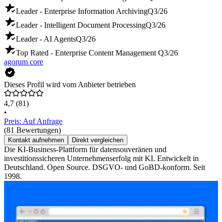
Leader - Enterprise Information Archiving
Q3/26
Leader - Intelligent Document Processing
Q3/26
Leader - AI Agents
Q3/26
Top Rated - Enterprise Content Management
Q3/26
agorum core
Dieses Profil wird vom Anbieter betrieben
4,7
(81)
•
Preis: Auf Anfrage
(81 Bewertungen)
Kontakt aufnehmen
Direkt vergleichen
Die KI-Business-Plattform für datensouveränen und
investitionssicheren Unternehmenserfolg mit KI. Entwickelt in
Deutschland. Open Source. DSGVO- und GoBD-konform. Seit
1998.