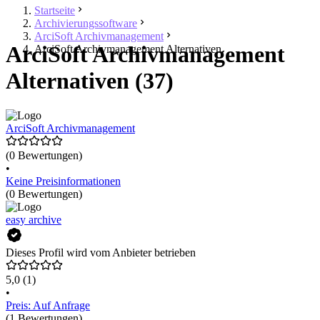
Startseite
Archivierungssoftware
ArciSoft Archivmanagement
ArciSoft Archivmanagement
ArciSoft Archivmanagement Alternativen
Alternativen (37)
ArciSoft Archivmanagement
(0 Bewertungen)
•
Keine Preisinformationen
(0 Bewertungen)
easy archive
Dieses Profil wird vom Anbieter betrieben
5,0
(1)
•
Preis: Auf Anfrage
(1 Bewertungen)