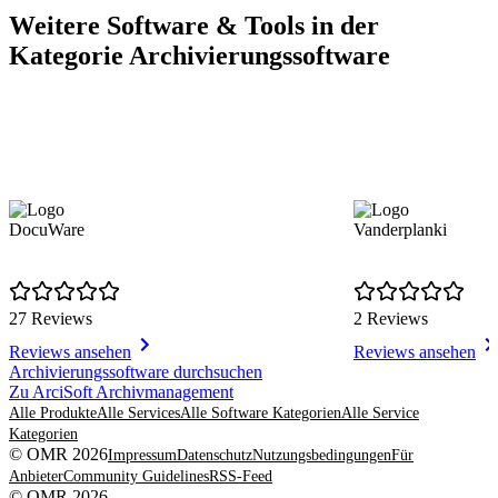
Weitere Software & Tools in der
Kategorie Archivierungssoftware
DocuWare
Vanderplanki
27 Reviews
2 Reviews
Reviews ansehen
Reviews ansehen
Item
Archivierungssoftware durchsuchen
1
Zu ArciSoft Archivmanagement
of
Alle Produkte
Alle Services
Alle Software Kategorien
Alle Service
8
Kategorien
© OMR 2026
Impressum
Datenschutz
Nutzungsbedingungen
Für
Anbieter
Community Guidelines
RSS-Feed
© OMR 2026