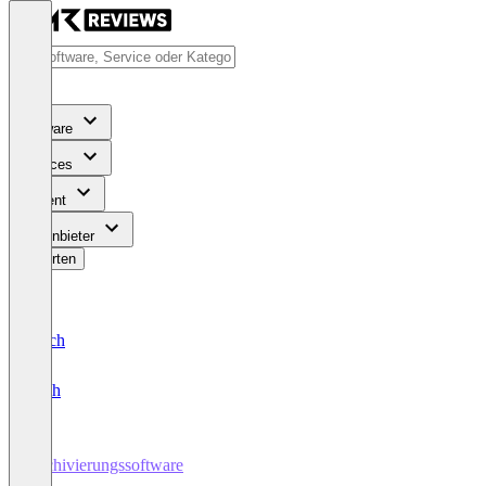
Software
Services
Content
Für Anbieter
Bewerten
Deutsch
English
Archivierungssoftware