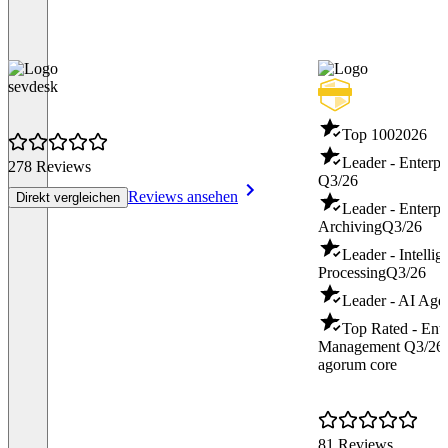
sevdesk
Top 100
2026
Leader - Enterp
278 Reviews
Q3/26
Reviews ansehen
Direkt vergleichen
Leader - Enterpr
Archiving
Q3/26
Leader - Intelli
Processing
Q3/26
Leader - AI Age
Top Rated - Ente
Management
Q3/26
agorum core
81 Reviews