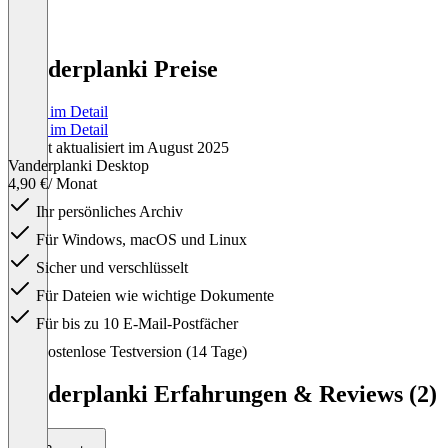
Vanderplanki Preise
Preise im Detail
Preise im Detail
Zuletzt aktualisiert im August 2025
Vanderplanki Desktop
4,90 €
/ Monat
Ihr persönliches Archiv
Für Windows, macOS und Linux
Sicher und verschlüsselt
Für Dateien wie wichtige Dokumente
Für bis zu 10 E-Mail-Postfächer
Item
Kostenlose Testversion (14 Tage)
1
of
Vanderplanki Erfahrungen & Reviews (2)
1