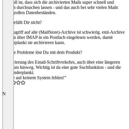
wertvoll ist, dass sich die archivierten Mails super schnell und
einfach durchsuchen lassen - und das auch bei sehr vielen Mails
bzw. großen Datenbeständen.
Was gefällt Dir nicht?
Der Zugriff auf alte (MailStore)-Archive ist schwierig. eml-Archive
müssen über IMAP in ein Postfach eingelesen werden, damit
Vanderplanki sie archivieren kann.
Welche Probleme löst Du mit dem Produkt?
Archivierung des Email-Schriftverkehrs, auch über eine längeren
Zeitraum hinweg. Wichtig ist da eine gute Suchfunktion - und die
hat Vanderplanki.
“Sollte auf keinem System fehlen!”
5.0
N