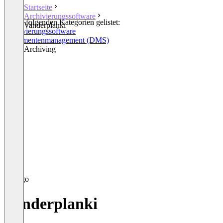
Startseite
Archivierungssoftware
In den folgenden Kategorien gelistet:
Vanderplanki
Archivierungssoftware
Dokumentenmanagement (DMS)
Email Archiving
Vanderplanki