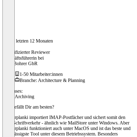
In den letzten 12 Monaten
Karin
Verifizierter Reviewer
Geschäftsführerin
bei
Büro Bohrer GbR
1-50 Mitarbeiter:innen
Branche: Architecture & Planning
Use cases:
Email Archiving
Was gefällt Dir am besten?
Vanderplanki importiert IMAP-Postfächer und sichert somit den
Mail-Schriftverkehr - ähnlich wie MailStore unter Windows. Aber
Vanderplanki funktioniert auch unter MacOS und ist das beste und
zuverlässigste Tool unter diesem Betriebssystem. Besonders