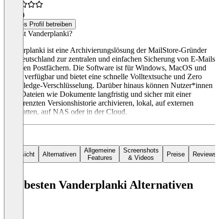
5,0
(2)
Dieses Profil betreiben
Was ist Vanderplanki?
Vanderplanki ist eine Archivierungslösung der MailStore-Gründer
aus Deutschland zur zentralen und einfachen Sicherung von E-Mails
aus allen Postfächern. Die Software ist für Windows, MacOS und
Linux verfügbar und bietet eine schnelle Volltextsuche und Zero
Knowledge-Verschlüsselung. Darüber hinaus können Nutzer*innen
auch Dateien wie Dokumente langfristig und sicher mit einer
unbegrenzten Versionshistorie archivieren, lokal, auf externen
Festplatten, auf NAS oder in der Cloud.
Allgemeine
Screenshots
Übersicht
Alternativen
Preise
Reviews
Features
& Videos
Die besten Vanderplanki Alternativen