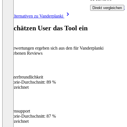
R
Direkt vergleichen
Item
Alle Alternativen zu Vanderplanki
1
of
So schätzen User das Tool ein
8
Die Bewertungen ergeben sich aus den für Vanderplanki
abgegebenen Reviews
Benutzerfreundlichkeit
0
%
Kategorie-Durchschnitt: 89 %
Ausgezeichnet
Kundensupport
0
%
Kategorie-Durchschnitt: 87 %
Ausgezeichnet