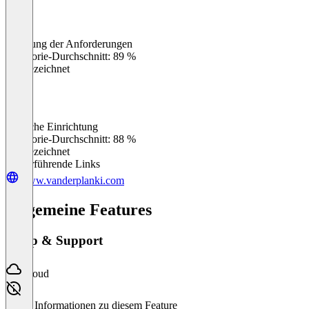
Erfüllung der Anforderungen
0
%
Kategorie-Durchschnitt: 89 %
Ausgezeichnet
Einfache Einrichtung
0
%
Kategorie-Durchschnitt: 88 %
Ausgezeichnet
Weiterführende Links
www.vanderplanki.com
Allgemeine Features
Setup & Support
Cloud
Keine Informationen zu diesem Feature