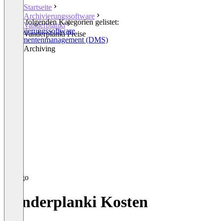
Startseite
Archivierungssoftware
In den folgenden Kategorien gelistet:
Vanderplanki
Archivierungssoftware
Vanderplanki Preise
Dokumentenmanagement (DMS)
Email Archiving
Vanderplanki Kosten