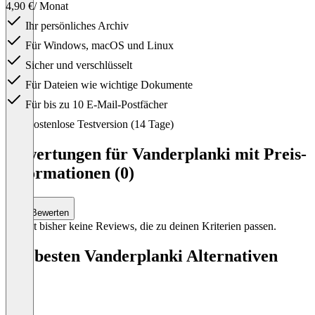
4,90 €
/ Monat
Ihr persönliches Archiv
Für Windows, macOS und Linux
Sicher und verschlüsselt
Für Dateien wie wichtige Dokumente
Für bis zu 10 E-Mail-Postfächer
Item
Kostenlose Testversion (14 Tage)
1
of
Bewertungen für Vanderplanki mit Preis-
1
Informationen (0)
Bewerten
Es gibt bisher keine Reviews, die zu deinen Kriterien passen.
Die besten Vanderplanki Alternativen