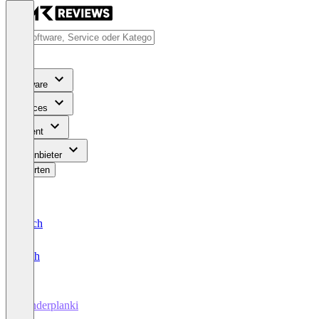
Software
Services
Content
Für Anbieter
Bewerten
Deutsch
English
Vanderplanki