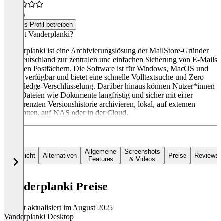
5,0
(2)
Dieses Profil betreiben
Was ist Vanderplanki?
Vanderplanki ist eine Archivierungslösung der MailStore-Gründer
aus Deutschland zur zentralen und einfachen Sicherung von E-Mails
aus allen Postfächern. Die Software ist für Windows, MacOS und
Linux verfügbar und bietet eine schnelle Volltextsuche und Zero
Knowledge-Verschlüsselung. Darüber hinaus können Nutzer*innen
auch Dateien wie Dokumente langfristig und sicher mit einer
unbegrenzten Versionshistorie archivieren, lokal, auf externen
Festplatten, auf NAS oder in der Cloud.
Allgemeine
Screenshots
Übersicht
Alternativen
Preise
Reviews
Features
& Videos
Vanderplanki Preise
Zuletzt aktualisiert im August 2025
Vanderplanki Desktop