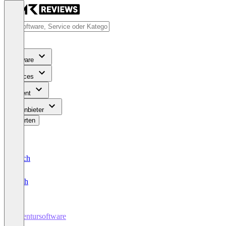
Software
Services
Content
Für Anbieter
Bewerten
Deutsch
English
Agentursoftware