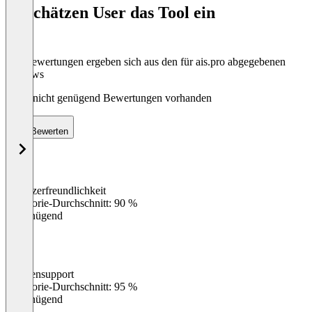
of
So schätzen User das Tool ein
8
Die Bewertungen ergeben sich aus den für ais.pro abgegebenen
Reviews
Noch nicht genügend Bewertungen vorhanden
Bewerten
Benutzerfreundlichkeit
0
%
Kategorie-Durchschnitt: 90 %
Ungenügend
Kundensupport
0
%
Kategorie-Durchschnitt: 95 %
Ungenügend