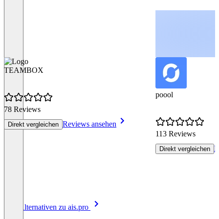
TEAMBOX
poool
78 Reviews
Reviews ansehen
Direkt vergleichen
113 Reviews
R
Direkt vergleichen
Item
Alle Alternativen zu ais.pro
1