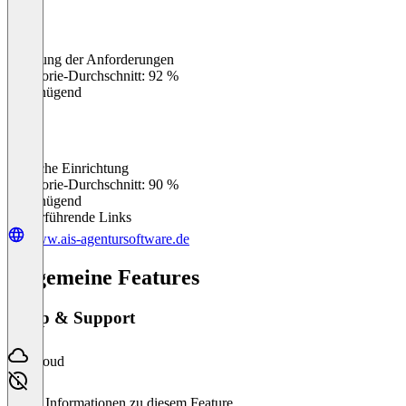
Erfüllung der Anforderungen
0
%
Kategorie-Durchschnitt: 92 %
Ungenügend
Einfache Einrichtung
0
%
Kategorie-Durchschnitt: 90 %
Ungenügend
Weiterführende Links
www.ais-agentursoftware.de
Allgemeine Features
Setup & Support
Cloud
Keine Informationen zu diesem Feature