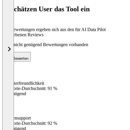
of
So schätzen User das Tool ein
8
Die Bewertungen ergeben sich aus den für AI Data Pilot
abgegebenen Reviews
Noch nicht genügend Bewertungen vorhanden
Bewerten
Benutzerfreundlichkeit
0
%
Kategorie-Durchschnitt: 91 %
Ungenügend
Kundensupport
0
%
Kategorie-Durchschnitt: 92 %
Ungenügend