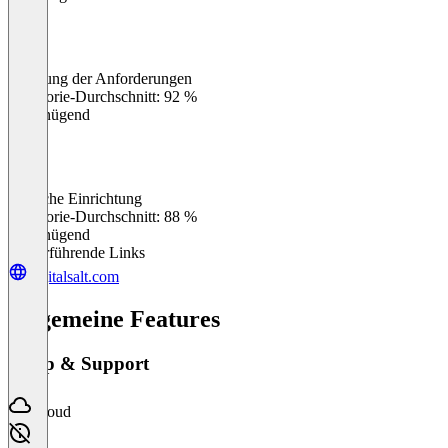
Erfüllung der Anforderungen
0
%
Kategorie-Durchschnitt: 92 %
Ungenügend
Einfache Einrichtung
0
%
Kategorie-Durchschnitt: 88 %
Ungenügend
Weiterführende Links
digitalsalt.com
Allgemeine Features
Setup & Support
Cloud