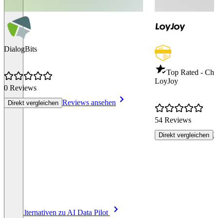
DialogBits
Top Rated - Cha
LoyJoy
0 Reviews
Reviews ansehen
Direkt vergleichen
54 Reviews
R
Direkt vergleichen
Item
Alle Alternativen zu AI Data Pilot
1