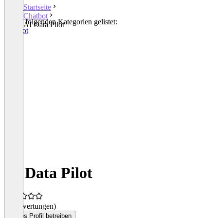
Startseite
Chatbot
In den folgenden Kategorien gelistet:
AI Data Pilot
Chatbot
AI Data Pilot
(0 Bewertungen)
Dieses Profil betreiben