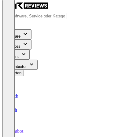
Software
Services
Content
Für Anbieter
Bewerten
Deutsch
English
Chatbot