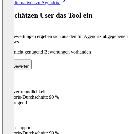
Alle Alternativen zu Agendrix
1
of
So schätzen User das Tool ein
8
Die Bewertungen ergeben sich aus den für Agendrix abgegebenen
Reviews
Noch nicht genügend Bewertungen vorhanden
Bewerten
Benutzerfreundlichkeit
0
%
Kategorie-Durchschnitt: 90 %
Ungenügend
Kundensupport
0
%
Kategorie-Durchschnitt: 90 %