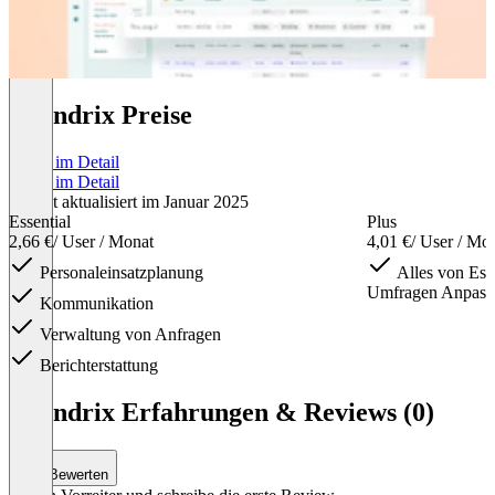
Agendrix Preise
Preise im Detail
Preise im Detail
Zuletzt aktualisiert im Januar 2025
Essential
Plus
2,66 €
/ User / Monat
4,01 €
/ User / Mo
Personaleinsatzplanung
Alles von Ess
Umfragen Anpass
Kommunikation
Verwaltung von Anfragen
Berichterstattung
Item
1
Agendrix Erfahrungen & Reviews (0)
of
2
Bewerten