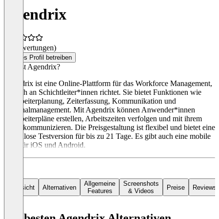
Agendrix
(0 Bewertungen)
Dieses Profil betreiben
Was ist Agendrix?
Agendrix ist eine Online-Plattform für das Workforce Management,
die sich an Schichtleiter*innen richtet. Sie bietet Funktionen wie
Mitarbeiterplanung, Zeiterfassung, Kommunikation und
Personalmanagement. Mit Agendrix können Anwender*innen
Mitarbeiterpläne erstellen, Arbeitszeiten verfolgen und mit ihrem
Team kommunizieren. Die Preisgestaltung ist flexibel und bietet eine
kostenlose Testversion für bis zu 21 Tage. Es gibt auch eine mobile
App für iOS und Android.
Allgemeine
Screenshots
Übersicht
Alternativen
Preise
Reviews
Features
& Videos
Die besten Agendrix Alternativen