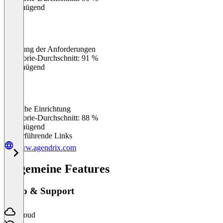
Ungenügend
Erfüllung der Anforderungen
0
%
Kategorie-Durchschnitt: 91 %
Ungenügend
Einfache Einrichtung
0
%
Kategorie-Durchschnitt: 88 %
Ungenügend
Weiterführende Links
www.agendrix.com
Allgemeine Features
Setup & Support
Cloud