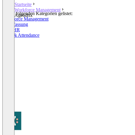
Startseite
Workforce Management
In den folgenden Kategorien gelistet:
Agendrix
Workforce Management
Zeiterfassung
Core HR
Time & Attendance