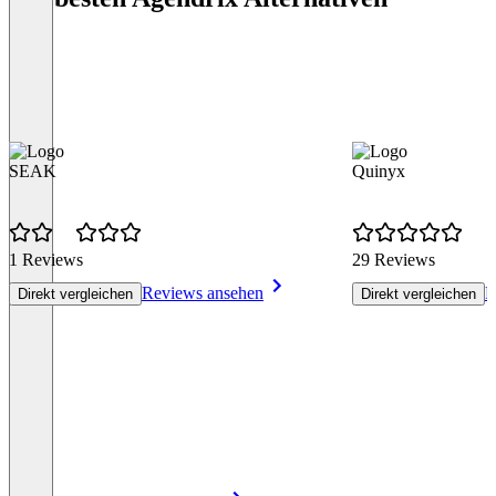
SEAK
Quinyx
1 Reviews
29 Reviews
Reviews ansehen
R
Direkt vergleichen
Direkt vergleichen
Item