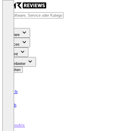
Software
Services
Content
Für Anbieter
Bewerten
Deutsch
English
Agendrix