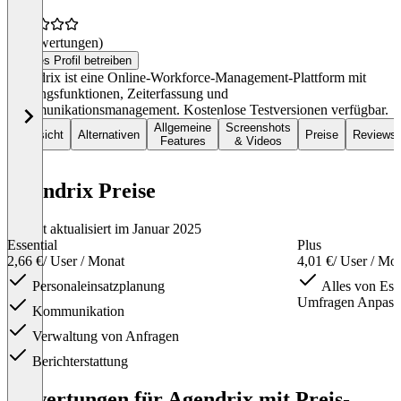
(0 Bewertungen)
Dieses Profil betreiben
Agendrix ist eine Online-Workforce-Management-Plattform mit
Planungsfunktionen, Zeiterfassung und
Kommunikationsmanagement. Kostenlose Testversionen verfügbar.
Allgemeine
Screenshots
Übersicht
Alternativen
Preise
Reviews
Features
& Videos
Agendrix Preise
Zuletzt aktualisiert im Januar 2025
Essential
Plus
2,66 €
/ User / Monat
4,01 €
/ User / Mo
Personaleinsatzplanung
Alles von Ess
Umfragen Anpass
Kommunikation
Verwaltung von Anfragen
Berichterstattung
Item
1
Bewertungen für Agendrix mit Preis-