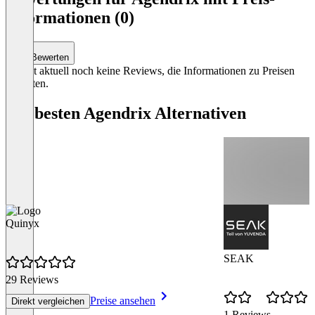
of
Informationen (0)
2
Bewerten
Es gibt aktuell noch keine Reviews, die Informationen zu Preisen
enthalten.
Die besten Agendrix Alternativen
Quinyx
SEAK
29 Reviews
Preise ansehen
Direkt vergleichen
1 Reviews