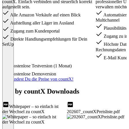
countX. Einfach verbinden und steuerlich korrekt
professioneller Un
aufgestellt sein.
verwalten möchte
Alle Amazon Verkäufe auf einen Blick
Automatisieru
Multichannel
Aufstellung aller Läger im Ausland
Plausibilität
Zugang zum Kundenportal
Zugang zu int
Direkte Handlungsempfehlungen für Dein
SetUp
Höchste Daten
Rechnungsdaten
E-Mail Kunde
Item
Kostenlose Testversion (1 Monat)
1
of
Kostenlose Demoversion
3
Hier findest Du die Preise von countX!
Tax by countX Downloads
Whitepaper – so einfach ist
der Wechsel zu countX
202607_countXPreisliste.pdf