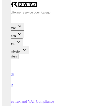
Software
Services
Content
Für Anbieter
Bewerten
Deutsch
English
Sales Tax and VAT Compliance