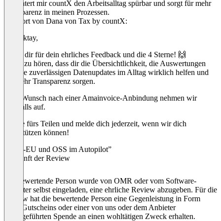
erleichtert mir countX den Arbeitsalltag spürbar und sorgt für mehr
Transparenz in meinen Prozessen.
Antwort von Dana von Tax by countX:
Hej Oktay,
danke dir für dein ehrliches Feedback und die 4 Sterne! 🙌
Super zu hören, dass dir die Übersichtlichkeit, die Auswertungen
und die zuverlässigen Datenupdates im Alltag wirklich helfen und
für mehr Transparenz sorgen.
Dein Wunsch nach einer Amainvoice-Anbindung nehmen wir
ebenfalls auf.
Danke fürs Teilen und melde dich jederzeit, wenn wir dich
unterstützen können!
“PAN-EU und OSS im Autopilot”
Herkunft der Review
Die bewertende Person wurde von OMR oder vom Software-
Anbieter selbst eingeladen, eine ehrliche Review abzugeben. Für die
Review hat die bewertende Person eine Gegenleistung in Form
eines Gutscheins oder einer von uns oder dem Anbieter
durchgeführten Spende an einen wohltätigen Zweck erhalten.