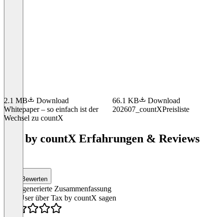
2.1 MB
Download
66.1 KB
Download
Whitepaper – so einfach ist der
202607_countXPreisliste
Wechsel zu countX
Item
1
Tax by countX Erfahrungen & Reviews
of
(31)
2
Bewerten
KI-generierte Zusammenfassung
Was User über Tax by countX sagen