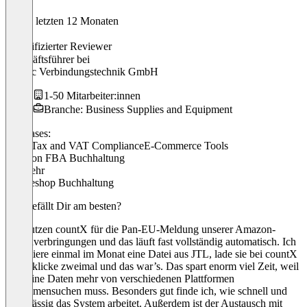
In den letzten 12 Monaten
Kai
Verifizierter Reviewer
Geschäftsführer
bei
Kalitec Verbindungstechnik GmbH
1-50 Mitarbeiter:innen
Branche: Business Supplies and Equipment
Use cases:
Sales Tax and VAT Compliance
E-Commerce Tools
Amazon FBA Buchhaltung
+ 1 mehr
Onlineshop Buchhaltung
Was gefällt Dir am besten?
Wir nutzen countX für die Pan-EU-Meldung unserer Amazon-
Warenverbringungen und das läuft fast vollständig automatisch. Ich
exportiere einmal im Monat eine Datei aus JTL, lade sie bei countX
hoch, klicke zweimal und das war’s. Das spart enorm viel Zeit, weil
ich keine Daten mehr von verschiedenen Plattformen
zusammensuchen muss. Besonders gut finde ich, wie schnell und
zuverlässig das System arbeitet. Außerdem ist der Austausch mit