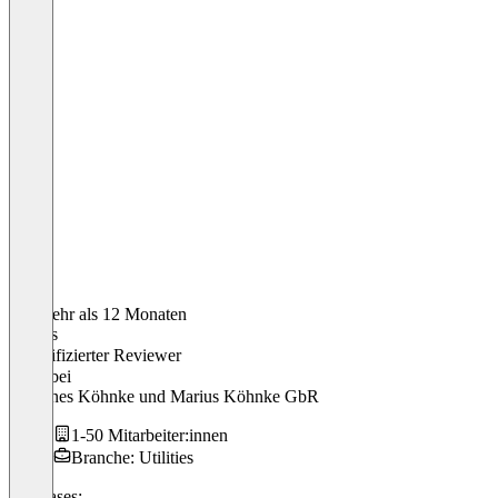
Vor mehr als 12 Monaten
Marius
Verifizierter Reviewer
CEO
bei
Johannes Köhnke und Marius Köhnke GbR
1-50 Mitarbeiter:innen
Branche: Utilities
Use cases: