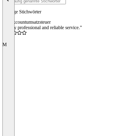
Häufige Stichwörter
countx
count
umsatzsteuer
“a very professional and reliable service.”
5.0
M