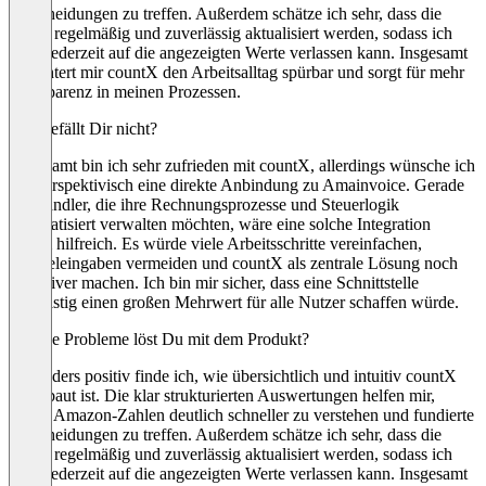
Entscheidungen zu treffen. Außerdem schätze ich sehr, dass die
Daten regelmäßig und zuverlässig aktualisiert werden, sodass ich
mich jederzeit auf die angezeigten Werte verlassen kann. Insgesamt
erleichtert mir countX den Arbeitsalltag spürbar und sorgt für mehr
Transparenz in meinen Prozessen.
Was gefällt Dir nicht?
Insgesamt bin ich sehr zufrieden mit countX, allerdings wünsche ich
mir perspektivisch eine direkte Anbindung zu Amainvoice. Gerade
für Händler, die ihre Rechnungsprozesse und Steuerlogik
automatisiert verwalten möchten, wäre eine solche Integration
enorm hilfreich. Es würde viele Arbeitsschritte vereinfachen,
Doppeleingaben vermeiden und countX als zentrale Lösung noch
attraktiver machen. Ich bin mir sicher, dass eine Schnittstelle
langfristig einen großen Mehrwert für alle Nutzer schaffen würde.
Welche Probleme löst Du mit dem Produkt?
Besonders positiv finde ich, wie übersichtlich und intuitiv countX
aufgebaut ist. Die klar strukturierten Auswertungen helfen mir,
meine Amazon-Zahlen deutlich schneller zu verstehen und fundierte
Entscheidungen zu treffen. Außerdem schätze ich sehr, dass die
Daten regelmäßig und zuverlässig aktualisiert werden, sodass ich
mich jederzeit auf die angezeigten Werte verlassen kann. Insgesamt