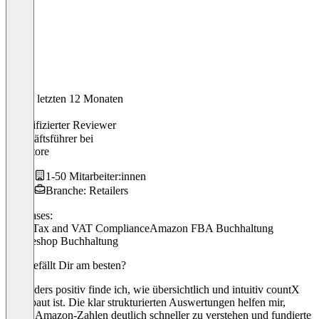
In den letzten 12 Monaten
Oktay
Verifizierter Reviewer
Geschäftsführer
bei
ESAstore
1-50 Mitarbeiter:innen
Branche: Retailers
Use cases:
Sales Tax and VAT Compliance
Amazon FBA Buchhaltung
Onlineshop Buchhaltung
Was gefällt Dir am besten?
Besonders positiv finde ich, wie übersichtlich und intuitiv countX
aufgebaut ist. Die klar strukturierten Auswertungen helfen mir,
meine Amazon-Zahlen deutlich schneller zu verstehen und fundierte