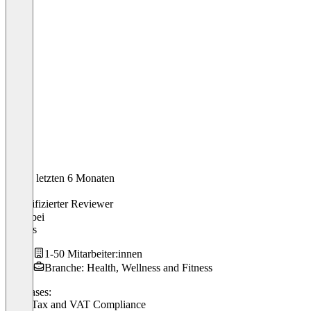
In den letzten 6 Monaten
Robin
Verifizierter Reviewer
CEO
bei
Sniffys
1-50 Mitarbeiter:innen
Branche: Health, Wellness and Fitness
Use cases:
Sales Tax and VAT Compliance