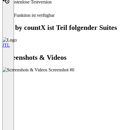
Kostenlose Testversion
Diese Funktion ist verfügbar
Tax by countX ist Teil folgender Suites
JTL
Item
1
Screenshots & Videos
of
1