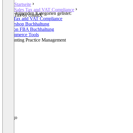
Startseite
Sales Tax and VAT Compliance
In den folgenden Kategorien gelistet:
Tax by countX
Sales Tax and VAT Compliance
Onlineshop Buchhaltung
Amazon FBA Buchhaltung
E-Commerce Tools
Accounting Practice Management