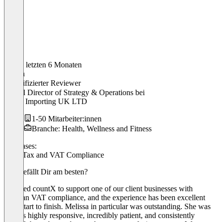
In den letzten 6 Monaten
Martin
Verifizierter Reviewer
Global Director of Strategy & Operations
bei
Fraser Importing UK LTD
1-50 Mitarbeiter:innen
Branche: Health, Wellness and Fitness
Use cases:
Sales Tax and VAT Compliance
Was gefällt Dir am besten?
We used countX to support one of our client businesses with
German VAT compliance, and the experience has been excellent
from start to finish. Melissa in particular was outstanding. She was
always highly responsive, incredibly patient, and consistently