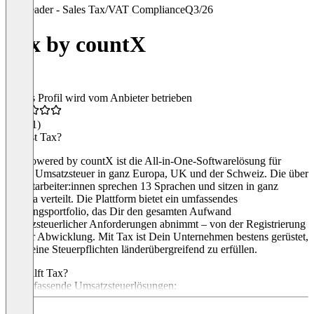
Leader - Sales Tax/VAT Compliance
Q3/26
Tax by countX
Dieses Profil wird vom Anbieter betrieben
4,7
(31)
Was ist Tax?
Tax powered by countX ist die All-in-One-Softwarelösung für
Deine Umsatzsteuer in ganz Europa, UK und der Schweiz. Die über
30 Mitarbeiter:innen sprechen 13 Sprachen und sitzen in ganz
Europa verteilt. Die Plattform bietet ein umfassendes
Leistungsportfolio, das Dir den gesamten Aufwand
umsatzsteuerlicher Anforderungen abnimmt – von der Registrierung
bis zur Abwicklung. Mit Tax ist Dein Unternehmen bestens gerüstet,
um Deine Steuerpflichten länderübergreifend zu erfüllen.
Wie hilft Tax?
1. Umfassende Umsatzsteuerlösungen:
Tax übernimmt Deine Umsatzsteuerregistrierung und -meldung in