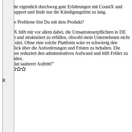
Ich hatte eigentlich durchweg gute Erfahrungen mit CountX und
dem Support und finde nur die Kündigungsfrist zu lang.
Welche Probleme löst Du mit dem Produkt?
CountX hilft mir vor allem dabei, die Umsatzsteuerpflichten in DE
korrekt und strukturiert zu erfüllen, obwohl mein Unternehmen nicht
in DE sitzt. Ohne eine solche Plattform wäre es schwierig den
Überblick über die Anforderungen und Fristen zu behalten. Die
Software reduziert den administrativen Aufwand und hilft Fehler zu
vermeiden.
“Absolut sauberer Auftritt!”
5.0
R