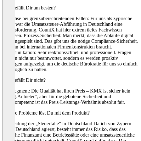
Was gefällt Dir am besten?
Expertise bei grenzüberschreitenden Fällen: Für uns als zyprische
Firma war die Umsatzsteuer-Abführung in Deutschland eine
Herausforderung. CountX hat hier extrem tiefes Fachwissen
bewiesen. Prozess-Sicherheit: Man merkt, dass die Abläufe digital
und eingespielt sind. Das gibt uns die nötige Compliance-Sicherheit,
die man bei internationalen Firmenkonstrukten braucht.
Kommunikation: Sehr reaktionsschnell und professionell. Fragen
werden nicht nur beantwortet, sondern es werden proaktiv
Lösungen aufgezeigt, um die deutsche Bürokratie für uns so einfach
wie möglich zu halten.
Was gefällt Dir nicht?
Preissegment: Die Qualität hat ihren Preis – KMX ist sicher kein
„Billig-Anbieter“, aber für die gebotene Sicherheit und
Fachkompetenz ist das Preis-Leistungs-Verhältnis absolut fair.
Welche Probleme löst Du mit dem Produkt?
Vermeidung der „Steuerfalle“ in Deutschland Da ich von Zypern
aus in Deutschland agierst, besteht immer das Risiko, dass das
deutsche Finanzamt eine Betriebsstätte oder eine umsatzsteuerliche
Registrierungspflicht unterstellt. CountX sorgt dafür, dass: Die