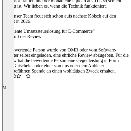
Autopilot“ laufen und der monatliche Upload aus JTL so schnell
erledigt ist. Wir lieben es, wenn die Technik funktioniert.
Und unser Team freut sich schon aufs nächste Kölsch auf den
Events in 2026!
“Effiziente Umsatzsteuerlösung für E-Commerce”
Herkunft der Review
Die bewertende Person wurde von OMR oder vom Software-
Anbieter selbst eingeladen, eine ehrliche Review abzugeben. Für die
Review hat die bewertende Person eine Gegenleistung in Form
eines Gutscheins oder einer von uns oder dem Anbieter
durchgeführten Spende an einen wohltätigen Zweck erhalten.
3.5
M