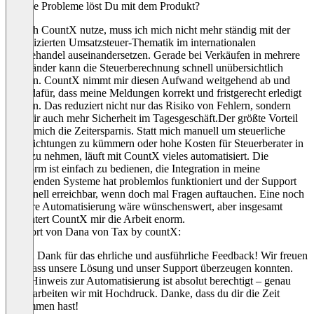
Welche Probleme löst Du mit dem Produkt?
Seit ich CountX nutze, muss ich mich nicht mehr ständig mit der
komplizierten Umsatzsteuer-Thematik im internationalen
Onlinehandel auseinandersetzen. Gerade bei Verkäufen in mehrere
EU-Länder kann die Steuerberechnung schnell unübersichtlich
werden. CountX nimmt mir diesen Aufwand weitgehend ab und
sorgt dafür, dass meine Meldungen korrekt und fristgerecht erledigt
werden. Das reduziert nicht nur das Risiko von Fehlern, sondern
gibt mir auch mehr Sicherheit im Tagesgeschäft.Der größte Vorteil
ist für mich die Zeitersparnis. Statt mich manuell um steuerliche
Verpflichtungen zu kümmern oder hohe Kosten für Steuerberater in
Kauf zu nehmen, läuft mit CountX vieles automatisiert. Die
Plattform ist einfach zu bedienen, die Integration in meine
bestehenden Systeme hat problemlos funktioniert und der Support
ist schnell erreichbar, wenn doch mal Fragen auftauchen. Eine noch
stärkere Automatisierung wäre wünschenswert, aber insgesamt
erleichtert CountX mir die Arbeit enorm.
Antwort von Dana von Tax by countX:
Vielen Dank für das ehrliche und ausführliche Feedback! Wir freuen
uns, dass unsere Lösung und unser Support überzeugen konnten.
Dein Hinweis zur Automatisierung ist absolut berechtigt – genau
daran arbeiten wir mit Hochdruck. Danke, dass du dir die Zeit
genommen hast!