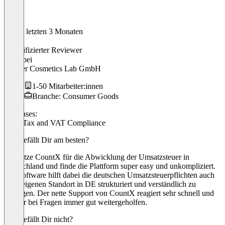
In den letzten 3 Monaten
Lena
Verifizierter Reviewer
CEO
bei
Cooper Cosmetics Lab GmbH
1-50 Mitarbeiter:innen
Branche: Consumer Goods
Use cases:
Sales Tax and VAT Compliance
Was gefällt Dir am besten?
Ich nutze CountX für die Abwicklung der Umsatzsteuer in
Deutschland und finde die Plattform super easy und unkompliziert.
Die Software hilft dabei die deutschen Umsatzsteuerpflichten auch
ohne eigenen Standort in DE strukturiert und verständlich zu
erledigen. Der nette Support von CountX reagiert sehr schnell und
hat mir bei Fragen immer gut weitergeholfen.
Was gefällt Dir nicht?