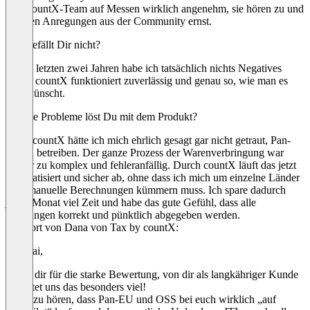
dem countX-Team auf Messen wirklich angenehm, sie hören zu und
nehmen Anregungen aus der Community ernst.
Was gefällt Dir nicht?
In den letzten zwei Jahren habe ich tatsächlich nichts Negatives
erlebt. countX funktioniert zuverlässig und genau so, wie man es
sich wünscht.
Welche Probleme löst Du mit dem Produkt?
Ohne countX hätte ich mich ehrlich gesagt gar nicht getraut, Pan-
EU zu betreiben. Der ganze Prozess der Warenverbringung war
vorher zu komplex und fehleranfällig. Durch countX läuft das jetzt
automatisiert und sicher ab, ohne dass ich mich um einzelne Länder
oder manuelle Berechnungen kümmern muss. Ich spare dadurch
jeden Monat viel Zeit und habe das gute Gefühl, dass alle
Meldungen korrekt und pünktlich abgegeben werden.
Antwort von Dana von Tax by countX:
Hej Kai,
danke dir für die starke Bewertung, von dir als langkähriger Kunde
bedeutet uns das besonders viel!
Mega zu hören, dass Pan-EU und OSS bei euch wirklich „auf