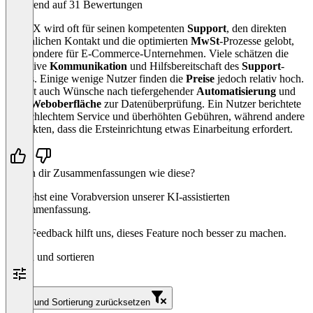
Basierend auf 31 Bewertungen
CountX wird oft für seinen kompetenten
Support
, den direkten
persönlichen Kontakt und die optimierten
MwSt
-Prozesse gelobt,
insbesondere für E-Commerce-Unternehmen. Viele schätzen die
proaktive
Kommunikation
und Hilfsbereitschaft des
Support
-
Teams. Einige wenige Nutzer finden die
Preise
jedoch relativ hoch.
Es gibt auch Wünsche nach tiefergehender
Automatisierung
und
einer
Weboberfläche
zur Datenüberprüfung. Ein Nutzer berichtete
von schlechtem Service und überhöhten Gebühren, während andere
anmerkten, dass die Ersteinrichtung etwas Einarbeitung erfordert.
Helfen dir Zusammenfassungen wie diese?
Du siehst eine Vorabversion unserer KI-assistierten
Zusammenfassung.
Dein Feedback hilft uns, dieses Feature noch besser zu machen.
Filtern und sortieren
Filter und Sortierung zurücksetzen