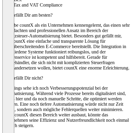
Sales Tax and VAT Compliance
Was gefällt Dir am besten?
Ich habe countX als ein Unternehmen kennengelernt, das einen sehr
durchdachten und professionellen Ansatz im Bereich der
Umsatzsteuer-Automatisierung bietet. Besonders gut gefällt mir,
dass countX eine einfache und transparente Lösung für
grenzüberschreitenden E-Commerce bereitstellt. Die Integration in
verschiedene Systeme funktioniert reibungslos, und der
Kundenservice ist kompetent und hilfsbereit. Gerade für
Onlinehändler, die sich nicht mit komplizierten Steuerfragen
auseinandersetzen wollen, bietet countX eine enorme Erleichterung.
Was gefällt Dir nicht?
Allerdings sehe ich noch Verbesserungspotenzial bei der
Automatisierung. Während viele Prozesse bereits digitalisiert sind,
gibt es hier und da noch manuelle Schritte, die optimiert werden
könnten. Eine noch tiefere Automatisierung würde nicht nur Zeit
sparen, sondern auch mögliche Fehlerquellen weiter minimieren.
Wenn countX diesen Bereich weiter ausbaut, könnte das
Unternehmen seine Effizienz und Nutzerfreundlichkeit noch einmal
deutlich steigern.