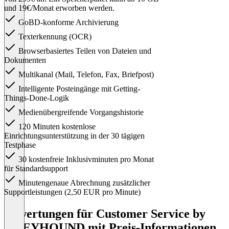
und 19€/Monat erworben werden.
GoBD-konforme Archivierung
Texterkennung (OCR)
Browserbasiertes Teilen von Dateien und
Dokumenten
Multikanal (Mail, Telefon, Fax, Briefpost)
Intelligente Posteingänge mit Getting-
Things-Done-Logik
Medienübergreifende Vorgangshistorie
120 Minuten kostenlose
Einrichtungsunterstützung in der 30 tägigen
Testphase
30 kostenfreie Inklusivminuten pro Monat
für Standardsupport
Minutengenaue Abrechnung zusätzlicher
Supportleistungen (2,50 EUR pro Minute)
Item
1
Bewertungen für Customer Service by
of
GREYHOUND mit Preis-Informationen
1