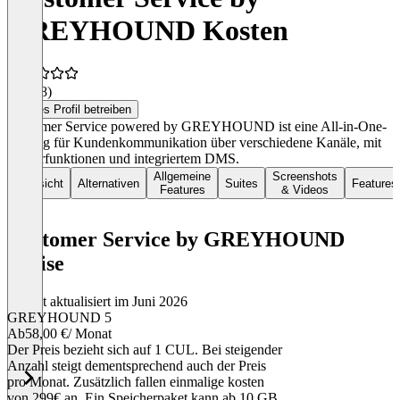
GREYHOUND Kosten
4,6
(28)
Dieses Profil betreiben
Customer Service powered by GREYHOUND ist eine All-in-One-
Lösung für Kundenkommunikation über verschiedene Kanäle, mit
Sortierfunktionen und integriertem DMS.
Allgemeine
Screenshots
Übersicht
Alternativen
Suites
Features
Features
& Videos
Customer Service by GREYHOUND
Preise
Zuletzt aktualisiert im Juni 2026
GREYHOUND 5
Ab
58,00 €
/ Monat
Der Preis bezieht sich auf 1 CUL. Bei steigender
Anzahl steigt dementsprechend auch der Preis
pro Monat. Zusätzlich fallen einmalige kosten
von 299€ an. Ein Speicherpaket kann ab 10 GB