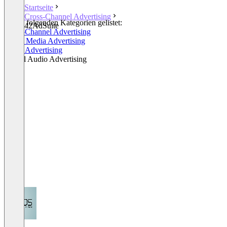
Startseite
Cross-Channel Advertising
In den folgenden Kategorien gelistet:
42AdSuite
Cross-Channel Advertising
Social Media Advertising
Video Advertising
Digital Audio Advertising