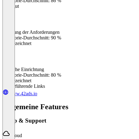
Kategorie-Durchschnitt: 86 %
Sehr gut
Erfüllung der Anforderungen
0
%
Kategorie-Durchschnitt: 90 %
Ausgezeichnet
Einfache Einrichtung
0
%
Kategorie-Durchschnitt: 80 %
Ausgezeichnet
Weiterführende Links
www.42ads.io
Allgemeine Features
Setup & Support
Cloud