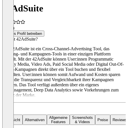
42AdSuite
4,8
(4)
Dieses Profil betreiben
Was ist 42AdSuite?
Die 42AdSuite ist ein Cross-Channel-Advertising Tool, das
Booking- und Kampagnen-Tools in einer einzigen Plattform
bündelt. Mit der 42AdSuite können User:innen Programmatic
Display Media, Video Ads, Paid Social Media oder Digital Out-Of-
Home-Kampagnen direkt über ein Tool buchen und flexibel
verwalten. User:innen können somit Aufwand und Kosten sparen
sowie die Transparenz und Vergleichbarkeit ihrer Kampagnen
erhöhen. Das Tool verfügt außerdem über ein eigenes
AdManagement, Deep Data Analytics sowie Vorkehrungen zum
Schutz der Marke.
Allgemeine
Screenshots
Übersicht
Alternativen
Preise
Reviews
Features
& Videos