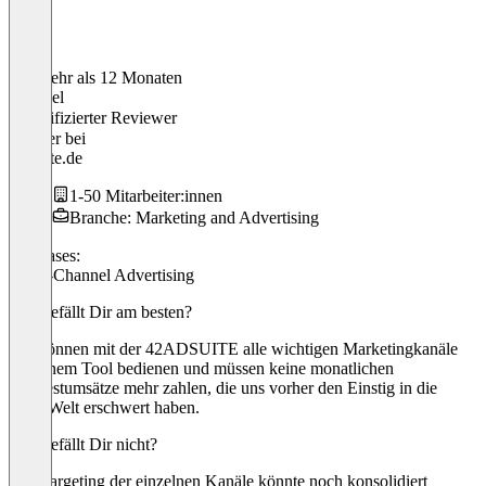
Vor mehr als 12 Monaten
Michael
Verifizierter Reviewer
Inhaber
bei
Fastbite.de
1-50 Mitarbeiter:innen
Branche: Marketing and Advertising
Use cases:
Cross-Channel Advertising
Was gefällt Dir am besten?
Wir können mit der 42ADSUITE alle wichtigen Marketingkanäle
aus einem Tool bedienen und müssen keine monatlichen
Mindestumsätze mehr zahlen, die uns vorher den Einstig in die
RTB-Welt erschwert haben.
Was gefällt Dir nicht?
Das Targeting der einzelnen Kanäle könnte noch konsolidiert