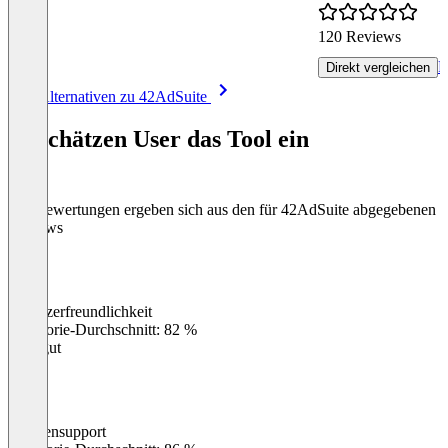
120 Reviews
R
Direkt vergleichen
Item
Alle Alternativen zu 42AdSuite
1
of
So schätzen User das Tool ein
8
Die Bewertungen ergeben sich aus den für 42AdSuite abgegebenen
Reviews
Benutzerfreundlichkeit
0
%
Kategorie-Durchschnitt: 82 %
Sehr gut
Kundensupport
0
%