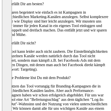
Was gefällt Dir am besten?
Wir waren begeistert wie einfach es ist Kampagnen in
unterschiedlichen Marketing-Kanälen anzulegen. Selbst komplexere
Kanäle wie Display sind hier leicht anzulegen. Wir mussten uns
vorher immer für jeden Kanal in ein eigenes Tool einloggen und
alles doppelt und dreifach machen. Das entfällt jetzt und wir sparen
Zeit und Mühe.
Was gefällt Dir nicht?
Das Tool kann leider auch nicht zaubern. Die Einstellmöglichkeiten
der einzelnen Kanäle werden natürlich durch das Tool nicht
erweitert, sondern man kämpft z.B. bei Facebook-Ads mit dem
gleichen Dingen, mit denen man auch bei Facebook direkt kämpft
(Stichwort: Targeting).
Welche Probleme löst Du mit dem Produkt?
Wir nutzen das Tool vorrangig für Branding-Kampagnen die in
unterschiedlichen Kanälen laufen. Aber auch Performance-
Kampagnen haben wir schon erfolgreich abgebildet. Für uns war
das Tool eine Art "Befreiungsschlag" aus dem täglichen "Log-In-
Log-Out"-Wahnsinn und der Nutzung von vielen unterschiedlichen
Tools. Wir können damit alle für uns wichtigen Kanäle aus einem