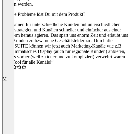
werden werden.
Welche Probleme löst Du mit dem Produkt?
Wir können für unterschiedliche Kunden mit unterschiedlichen
Werbestrategien und Kanälen schneller und einfacher aus einer
Plattform heraus agieren. Das spart uns enorm Zeit und erlaubt uns
neue Kunden zu bzw. neue Geschäftsfelder zu . Durch die
42ADSUITE können wir jetzt auch Marketing-Kanäle wie z.B.
programmatisches Display (auch für regionale Kunden) anbieten,
die uns vorher (weil zu teuer und zu kompliziert) verwehrt waren.
“Ein Tool für alle Kanäle!”
4.5
M