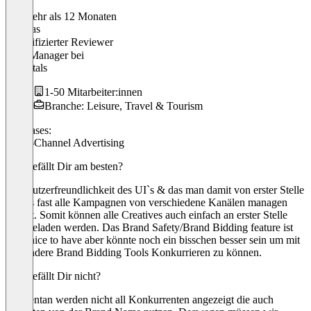
Vor mehr als 12 Monaten
Mathias
Verifizierter Reviewer
SEA Manager
bei
carrentals
1-50 Mitarbeiter:innen
Branche: Leisure, Travel & Tourism
Use cases:
Cross-Channel Advertising
Was gefällt Dir am besten?
Die Nutzerfreundlichkeit des UI`s & das man damit von erster Stelle
heraus fast alle Kampagnen von verschiedene Kanälen managen
kannst. Somit können alle Creatives auch einfach an erster Stelle
hochgeladen werden. Das Brand Safety/Brand Bidding feature ist
auch nice to have aber könnte noch ein bisschen besser sein um mit
den andere Brand Bidding Tools Konkurrieren zu können.
Was gefällt Dir nicht?
Momentan werden nicht all Konkurrenten angezeigt die auch