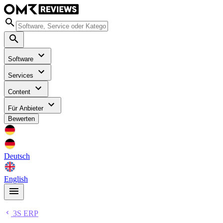
Software
Services
Content
Für Anbieter
Bewerten
Deutsch
English
3S ERP