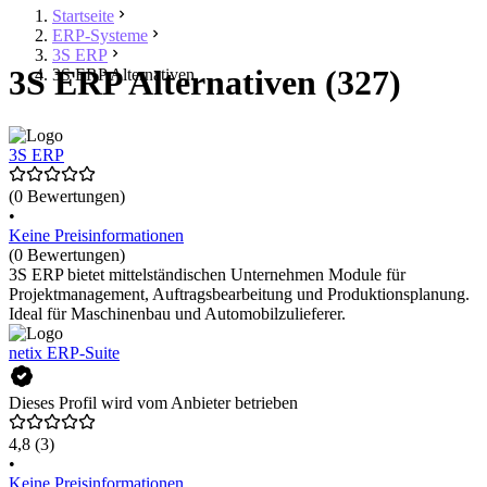
Startseite
ERP-Systeme
3S ERP
3S ERP Alternativen (327)
3S ERP Alternativen
3S ERP
(0 Bewertungen)
•
Keine Preisinformationen
(0 Bewertungen)
3S ERP bietet mittelständischen Unternehmen Module für
Projektmanagement, Auftragsbearbeitung und Produktionsplanung.
Ideal für Maschinenbau und Automobilzulieferer.
netix ERP-Suite
Dieses Profil wird vom Anbieter betrieben
4,8
(3)
•
Keine Preisinformationen