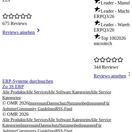
Leader - Manuf
Leader - Machin
ERP
Q3/26
675 Reviews
Leader - Warehou
ERP
Q3/26
Reviews ansehen
Top 100
2026
microtech
344 Reviews
Reviews ansehen
Item
ERP-Systeme durchsuchen
1
Zu 3S ERP
of
Alle Produkte
Alle Services
Alle Software Kategorien
Alle Service
8
Kategorien
© OMR 2026
Impressum
Datenschutz
Nutzungsbedingungen
Für
Anbieter
Community Guidelines
RSS-Feed
© OMR 2026
Alle Produkte
Alle Services
Alle Software Kategorien
Alle Service
Kategorien
Impressum
Datenschutz
Nutzungsbedingungen
Für
Anbieter
Community Guidelines
RSS-Feed