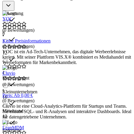
Bewertung
YOC
(0 Bewertungen)
8
•
Keine Preisinformationen
(0 Bewertungen)
YOC ist ein Ad-Tech-Unternehmen, das digitale Werbeerlebnisse
12
kreiert. Mit seiner Plattform VIS.X® kombiniert es Mediahandel mit
Werbeformaten für Markenbekanntheit.
1
Cluvio
Marktsegment
(0 Bewertungen)
•
Kleinunternehmen
Preis: Ab 0,00 €
16
(0 Bewertungen)
Cluvio ist eine Cloud-Analytics-Plattform für Startups und Teams.
Mittelstand
Sie erlaubt SQL- und R-Analysen und interaktive Dashboards. Ideal
12
für datengetriebene Unternehmen.
LeanMDM
Enterprise