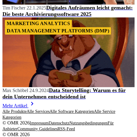
Digitales Aufräumen leicht gemacht:
Tim Fischer
22.1.2025
Die beste Archivierungssoftware 2025
MARKETING ANALYTICS
DATA MANAGEMENT PLATFORMS (DMP)
Data Storytelling: Warum es für
Max Schöbel
24.9.2024
dein Unternehmen entscheidend ist
Mehr Artikel
Alle Produkte
Alle Services
Alle Software Kategorien
Alle Service
Kategorien
© OMR 2026
Impressum
Datenschutz
Nutzungsbedingungen
Für
Anbieter
Community Guidelines
RSS-Feed
© OMR 2026