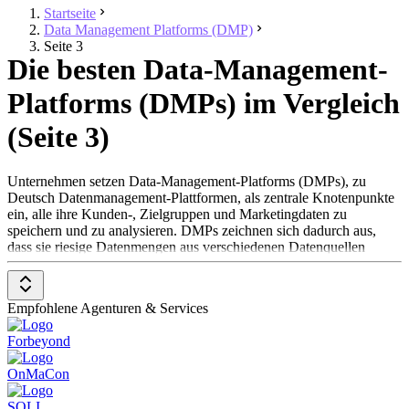
Startseite
Data Management Platforms (DMP)
Seite 3
Die besten Data-Management-
Platforms (DMPs) im Vergleich
(Seite 3)
Unternehmen setzen Data-Management-Platforms (DMPs), zu
Deutsch Datenmanagement-Plattformen, als zentrale Knotenpunkte
ein, alle ihre Kunden-, Zielgruppen und Marketingdaten zu
speichern und zu analysieren. DMPs zeichnen sich dadurch aus,
dass sie riesige Datenmengen aus verschiedenen Datenquellen
sammeln, analysieren und leicht verständlich präsentieren können.
Data-Management-Plattformen werden von Werbeangenturen,
Vermarktern und Publishern eingesetzt, um umfangreiche,
Empfohlene Agenturen & Services
personalisierte Datensätze zu erstellen und Nutzer*innen effektiver
mit Online-Werbung anzusprechen. DMPs beziehen Daten aus
Forbeyond
verschiedenen Quellen, darunter First-Party-Software – wie
CRM-
Systeme
,
Web-Analytics-Software
, Advertiser-Campaign-
OnMaCon
Management-Software,
Publisher-Ad-Management-Software
und
Ad-Networks – sowie Third-Party-Datenanbietern.
SQLI