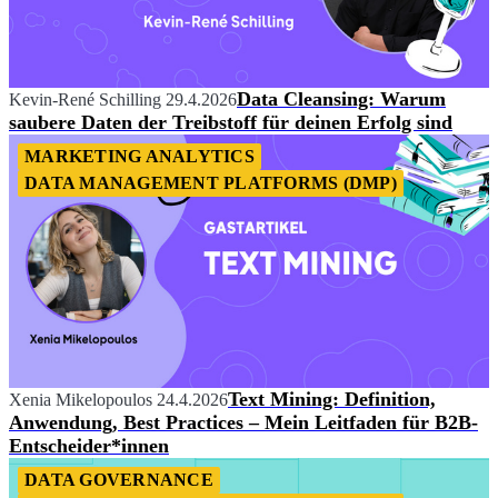
Data Cleansing: Warum
Kevin-René Schilling
29.4.2026
saubere Daten der Treibstoff für deinen Erfolg sind
MARKETING ANALYTICS
DATA MANAGEMENT PLATFORMS (DMP)
Text Mining: Definition,
Xenia Mikelopoulos
24.4.2026
Anwendung, Best Practices – Mein Leitfaden für B2B-
Entscheider*innen
DATA GOVERNANCE