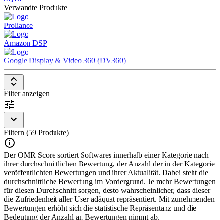
Verwandte Produkte
Um sich als Data-Management-Platform (DMP) zu qualifizieren,
muss die Lösung:
Proliance
Daten aus verschiedenen Quellen wie Websites und Software
Amazon DSP
von Erstanbietern, Dritt-Datenanbietern und Offline-Quellen
abrufen und speichern
Google Display & Video 360 (DV360)
Daten in Demand-Site-Platforms (DSPs), Supply-Side-
Platforms (SSPs) und andere Werbetools ausgeben, um
Entscheidungen über den Anzeigenkauf zu ermöglichen
Filter anzeigen
Filtern (59 Produkte)
Der OMR Score sortiert Softwares innerhalb einer Kategorie nach
ihrer durchschnittlichen Bewertung, der Anzahl der in der Kategorie
veröffentlichten Bewertungen und ihrer Aktualität. Dabei steht die
durchschnittliche Bewertung im Vordergrund. Je mehr Bewertungen
für diesen Durchschnitt sorgen, desto wahrscheinlicher, dass dieser
die Zufriedenheit aller User adäquat repräsentiert. Mit zunehmenden
Bewertungen erhöht sich die statistische Repräsentanz und die
Bedeutung der Anzahl an Bewertungen nimmt ab.