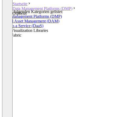
Startseite
Data Management Platforms (DMP)
In den folgenden Kategorien gelistet:
Orpheus
Data Management Platforms (DMP)
Digital Asset Management (DAM)
Data as a Service (DaaS)
Data Visualization Libraries
Data Fabric
+2