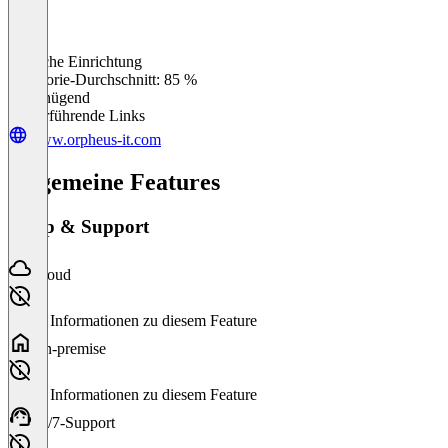
Einfache Einrichtung
0
%
Kategorie-Durchschnitt: 85 %
Ungenügend
Weiterführende Links
www.orpheus-it.com
Allgemeine Features
Setup & Support
Cloud
Keine Informationen zu diesem Feature
On-premise
Keine Informationen zu diesem Feature
24/7-Support