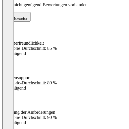
Noch nicht genügend Bewertungen vorhanden
Bewerten
Benutzerfreundlichkeit
0
%
Kategorie-Durchschnitt: 85 %
Ungenügend
Kundensupport
0
%
Kategorie-Durchschnitt: 89 %
Ungenügend
Erfüllung der Anforderungen
0
%
Kategorie-Durchschnitt: 90 %
Ungenügend