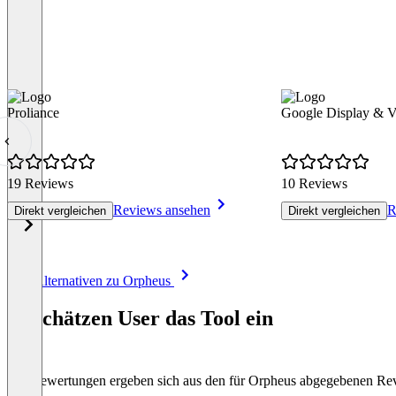
Proliance
Google Display & 
19 Reviews
10 Reviews
Reviews ansehen
R
Direkt vergleichen
Direkt vergleichen
Item
Alle Alternativen zu Orpheus
1
of
So schätzen User das Tool ein
8
Die Bewertungen ergeben sich aus den für Orpheus abgegebenen Re