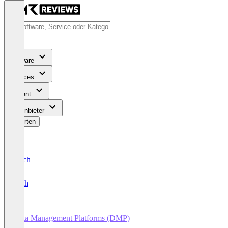
Software
Services
Content
Für Anbieter
Bewerten
Deutsch
English
Data Management Platforms (DMP)