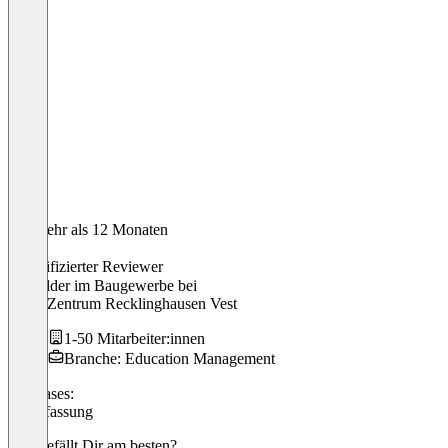
Vor mehr als 12 Monaten
Ali
Verifizierter Reviewer
Ausbilder im Baugewerbe
bei
SUS- Zentrum Recklinghausen Vest
1-50 Mitarbeiter:innen
Branche: Education Management
Use cases:
Zeiterfassung
Was gefällt Dir am besten?