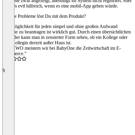
Webseite zwar angezeigt, allerdings im System nicht registriert. Hier
wäre es evtl hilfreich, wenn es eine mobil-App geben würde.
Welche Probleme löst Du mit dem Produkt?
Die Möglichkeit für jeden simpel und ohne großen Aufwand
Urlaube zu beantragen ist wirklich gut. Durch einen übersichtlichen
Kalender kann man in zensierter Form sehen, ob ein Kollege oder
eine Kollegin derzeit außer Haus ist.
“Mit ZWO meistern wir bei BabyOne die Zeitwirtschaft im E-
Commerce.”
4.0
S