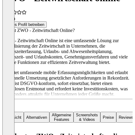
4,1
(9)
Dieses Profil betreiben
Was ist ZWO - Zeitwirtschaft Online?
ZWO - Zeitwirtschaft Online ist eine umfassende Lösung zur
Digitalisierung der Zeitwirtschaft in Unternehmen, die
Arbeitszeiterfassung, Urlaubs- und Abwesenheitsplanung,
Arbeitszeit- und Urlaubskonten, Genehmigunsverfahren und viele
weitere Funktionen zur effizienten Zeitverwaltung bietet.
Es bietet umfassende mobile Erfassungsmöglichkeiten und erlaubt
die schnelle Umsetzung gesetzlicher Anforderungen in Rekordzeit.
ZWO ist DSGVO-konform, sofort einsetzbar, bietet einen
kostenlosen Erstmonat und erfordert keine Investitionskosten, was
es besonders attraktiv für Unternehmen jeder Größe macht.
Allgemeine
Screenshots
Übersicht
Alternativen
Preise
Reviews
Features
& Videos