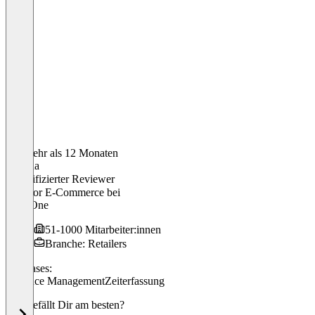
Vor mehr als 12 Monaten
Sabrina
Verifizierter Reviewer
Director E-Commerce
bei
BabyOne
51-1000 Mitarbeiter:innen
Branche: Retailers
Use cases:
Absence Management
Zeiterfassung
Was gefällt Dir am besten?