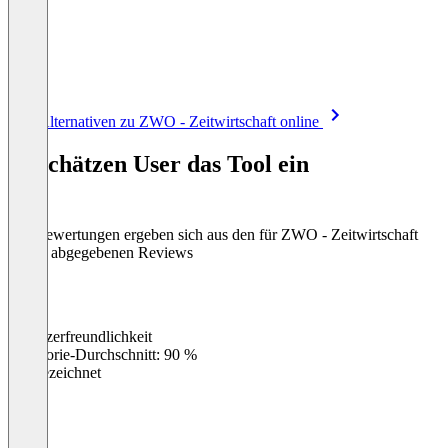
Item
Alle Alternativen zu ZWO - Zeitwirtschaft online
1
of
So schätzen User das Tool ein
8
Die Bewertungen ergeben sich aus den für ZWO - Zeitwirtschaft
online abgegebenen Reviews
Benutzerfreundlichkeit
0
%
Kategorie-Durchschnitt: 90 %
Ausgezeichnet