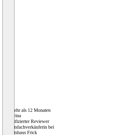
Vor mehr als 12 Monaten
Katharina
Verifizierter Reviewer
Sanitätsfachverkäuferin
bei
Sanitätshaus Frick