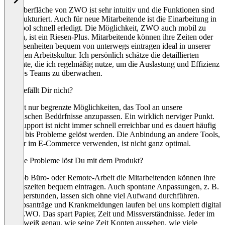
Die Oberfläche von ZWO ist sehr intuitiv und die Funktionen sind
gut strukturiert. Auch für neue Mitarbeitende ist die Einarbeitung in
das Tool schnell erledigt. Die Möglichkeit, ZWO auch mobil zu
nutzen, ist ein Riesen-Plus. Mitarbeitende können ihre Zeiten oder
Abwesenheiten bequem von unterwegs eintragen ideal in unserer
hybriden Arbeitskultur. Ich persönlich schätze die detaillierten
Berichte, die ich regelmäßig nutze, um die Auslastung und Effizienz
unseres Teams zu überwachen.
Was gefällt Dir nicht?
Es gibt nur begrenzte Möglichkeiten, das Tool an unsere
spezifischen Bedürfnisse anzupassen. Ein wirklich nerviger Punkt.
Der Support ist nicht immer schnell erreichbar und es dauert häufig
lange, bis Probleme gelöst werden. Die Anbindung an andere Tools,
die wir im E-Commerce verwenden, ist nicht ganz optimal.
Welche Probleme löst Du mit dem Produkt?
Egal ob Büro- oder Remote-Arbeit die Mitarbeitenden können ihre
Arbeitszeiten bequem eintragen. Auch spontane Anpassungen, z. B.
bei Überstunden, lassen sich ohne viel Aufwand durchführen.
Urlaubsanträge und Krankmeldungen laufen bei uns komplett digital
über ZWO. Das spart Papier, Zeit und Missverständnisse. Jeder im
Team weiß genau, wie seine Zeit Konten aussehen, wie viele