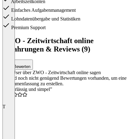
Arbeitszeitkonten
Einfaches Aufgabenmanagement
Lohndatenübergabe und Statistiken
Premium Support
Item
1
ZWO - Zeitwirtschaft online
of
Erfahrungen & Reviews (9)
1
Bewerten
Was User über ZWO - Zeitwirtschaft online sagen
Es sind noch nicht genügend Bewertungen vorhanden, um eine
Zusammenfassung zu erstellen.
“Zuverlässig und simpel”
4.5
T