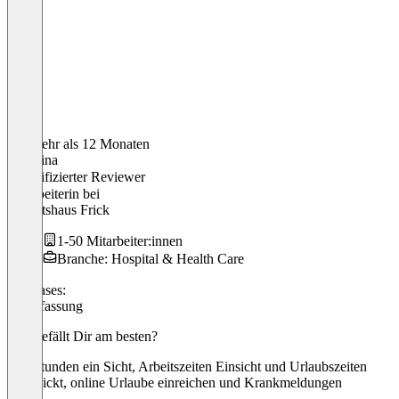
Vor mehr als 12 Monaten
Christina
Verifizierter Reviewer
Mitarbeiterin
bei
Sanitätshaus Frick
1-50 Mitarbeiter:innen
Branche: Hospital & Health Care
Use cases:
Zeiterfassung
Was gefällt Dir am besten?
Überstunden ein Sicht, Arbeitszeiten Einsicht und Urlaubszeiten
überblickt, online Urlaube einreichen und Krankmeldungen