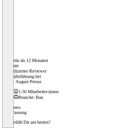
Vor mehr als 12 Monaten
Christian
Verifizierter Reviewer
Geschäftsführung
bei
SUS + August Preuss
1-50 Mitarbeiter:innen
Branche: Bau
Use cases:
Zeiterfassung
Was gefällt Dir am besten?