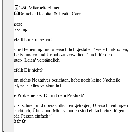
1-50 Mitarbeiter:innen
Branche: Hospital & Health Care
Use cases:
Zeiterfassung
Was gefällt Dir am besten?
° einfache Bedienung und übersichtlich gestaltet ° viele Funktionen,
um Arbeitsstunden und Urlaub zu verwalten ° auch für den
Computer- 'Laien' verständlich
Was gefällt Dir nicht?
Ich kann nichts Negatives berichten, habe noch keine Nachteile
entdeckt, es ist alles verständlich
Welche Probleme löst Du mit dem Produkt?
Urlaub ist schnell und übersichtlich eingetragen, Überschneidungen
sind ersichtlich, Über- und Minusstunden sind einfach einzufügen
“Für jede Person einfach ”
4.5