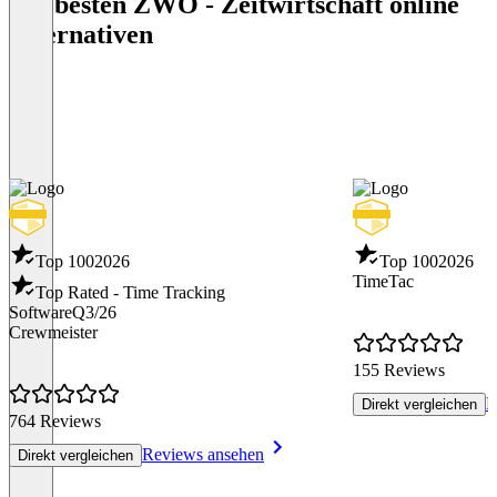
Die besten ZWO - Zeitwirtschaft online
Alternativen
Top 100
2026
Top 100
2026
TimeTac
Top Rated - Time Tracking
Software
Q3/26
Crewmeister
155 Reviews
R
Direkt vergleichen
764 Reviews
Reviews ansehen
Direkt vergleichen