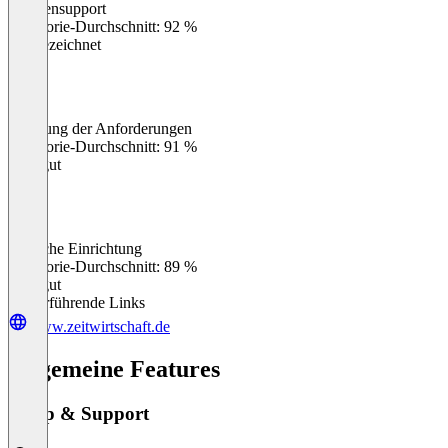
Kundensupport
0
%
Kategorie-Durchschnitt: 92 %
Ausgezeichnet
Erfüllung der Anforderungen
0
%
Kategorie-Durchschnitt: 91 %
Sehr gut
Einfache Einrichtung
0
%
Kategorie-Durchschnitt: 89 %
Sehr gut
Weiterführende Links
www.zeitwirtschaft.de
Allgemeine Features
Setup & Support