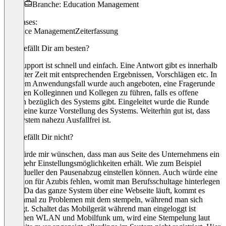
Branche: Education Management
Use cases:
Absence Management
Zeiterfassung
Was gefällt Dir am besten?
Der Support ist schnell und einfach. Eine Antwort gibt es innerhalb
kürzester Zeit mit entsprechenden Ergebnissen, Vorschlägen etc. In
unserem Anwendungsfall wurde auch angeboten, eine Fragerunde
mit allen Kolleginnen und Kollegen zu führen, falls es offene
Fragen bezüglich des Systems gibt. Eingeleitet wurde die Runde
durch eine kurze Vorstellung des Systems. Weiterhin gut ist, dass
das System nahezu Ausfallfrei ist.
Was gefällt Dir nicht?
Ich würde mir wünschen, dass man aus Seite des Unternehmens ein
paar mehr Einstellungsmöglichkeiten erhält. Wie zum Beispiel
individueller den Pausenabzug einstellen können. Auch würde eine
Funktion für Azubis fehlen, womit man Berufsschultage hinterlegen
kann. Da das ganze System über eine Webseite läuft, kommt es
manchmal zu Problemen mit dem stempeln, während man sich
bewegt. Schaltet das Mobilgerät während man eingeloggt ist
zwischen WLAN und Mobilfunk um, wird eine Stempelung laut