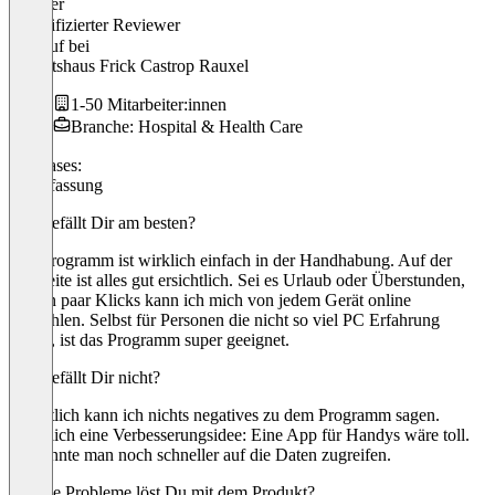
Jennifer
Verifizierter Reviewer
Verkauf
bei
Sanitätshaus Frick Castrop Rauxel
1-50 Mitarbeiter:innen
Branche: Hospital & Health Care
Use cases:
Zeiterfassung
Was gefällt Dir am besten?
Das Programm ist wirklich einfach in der Handhabung. Auf der
Startseite ist alles gut ersichtlich. Sei es Urlaub oder Überstunden,
mit ein paar Klicks kann ich mich von jedem Gerät online
einwählen. Selbst für Personen die nicht so viel PC Erfahrung
haben, ist das Programm super geeignet.
Was gefällt Dir nicht?
Eigentlich kann ich nichts negatives zu dem Programm sagen.
Lediglich eine Verbesserungsidee: Eine App für Handys wäre toll.
So könnte man noch schneller auf die Daten zugreifen.
Welche Probleme löst Du mit dem Produkt?