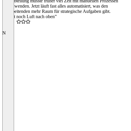
HR-Abteilung musste früher viel Zeit mit manuellen Prozessen
verschwenden. Jetzt läuft fast alles automatisiert, was den
Mitarbeitenden mehr Raum für strategische Aufgaben gibt.
“Da ist noch Luft nach oben”
1.5
N