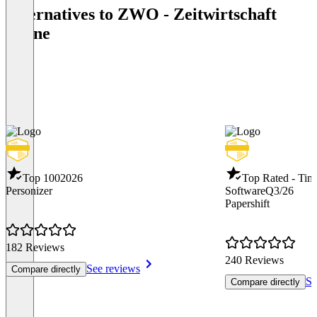
Alternatives to ZWO - Zeitwirtschaft
online
Top 100
2026
Top Rated - Tim
Personizer
Software
Q3/26
Papershift
182 Reviews
240 Reviews
See reviews
Compare directly
Se
Compare directly