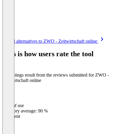
Item
See all alternatives to ZWO - Zeitwirtschaft online
1
of
This is how users rate the tool
8
The ratings result from the reviews submitted for ZWO -
Zeitwirtschaft online
Ease of use
0
%
Category average: 90 %
Excellent