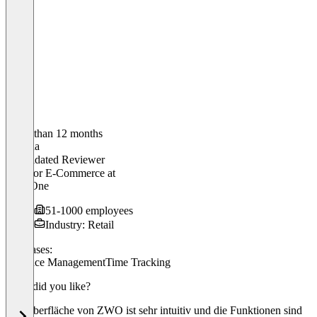
Older than 12 months
Sabrina
Validated Reviewer
Director E-Commerce
at
BabyOne
51-1000 employees
Industry: Retail
Use cases:
Absence Management
Time Tracking
What did you like?
Die Oberfläche von ZWO ist sehr intuitiv und die Funktionen sind