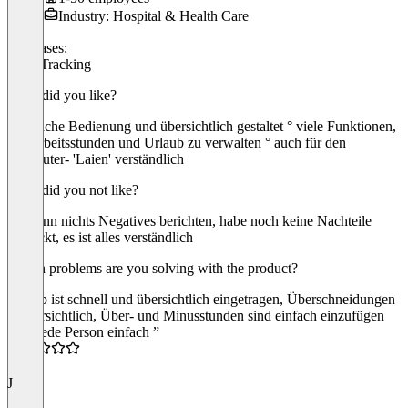
Industry: Hospital & Health Care
Use cases:
Time Tracking
What did you like?
° einfache Bedienung und übersichtlich gestaltet ° viele Funktionen,
um Arbeitsstunden und Urlaub zu verwalten ° auch für den
Computer- 'Laien' verständlich
What did you not like?
Ich kann nichts Negatives berichten, habe noch keine Nachteile
entdeckt, es ist alles verständlich
Which problems are you solving with the product?
Urlaub ist schnell und übersichtlich eingetragen, Überschneidungen
sind ersichtlich, Über- und Minusstunden sind einfach einzufügen
“Für jede Person einfach ”
4.5
J