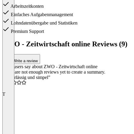
Arbeitszeitkonten
Einfaches Aufgabenmanagement
Lohndatenübergabe und Statistiken
Premium Support
Item
1
ZWO - Zeitwirtschaft online Reviews (9)
of
1
Write a review
What users say about ZWO - Zeitwirtschaft online
There are not enough reviews yet to create a summary.
“Zuverlässig und simpel”
4.5
T