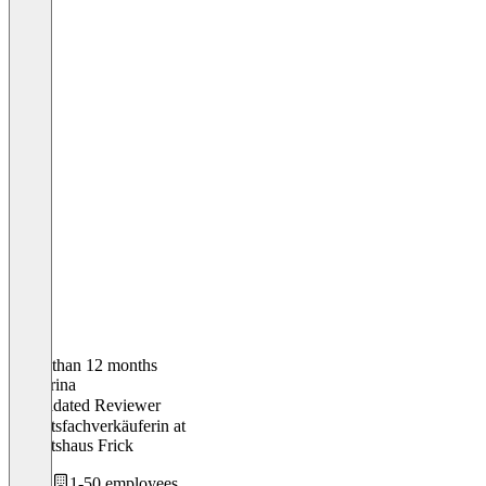
Older than 12 months
Katharina
Validated Reviewer
Sanitätsfachverkäuferin
at
Sanitätshaus Frick
1-50 employees