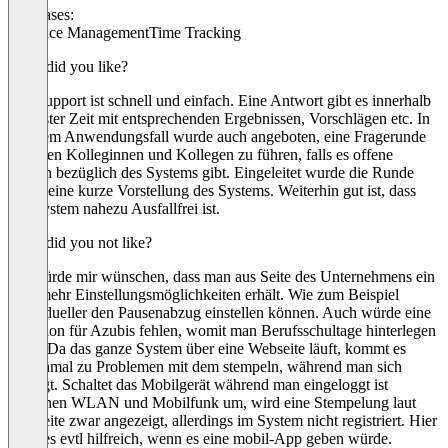
Use cases:
Absence Management
Time Tracking
What did you like?
Der Support ist schnell und einfach. Eine Antwort gibt es innerhalb
kürzester Zeit mit entsprechenden Ergebnissen, Vorschlägen etc. In
unserem Anwendungsfall wurde auch angeboten, eine Fragerunde
mit allen Kolleginnen und Kollegen zu führen, falls es offene
Fragen bezüglich des Systems gibt. Eingeleitet wurde die Runde
durch eine kurze Vorstellung des Systems. Weiterhin gut ist, dass
das System nahezu Ausfallfrei ist.
What did you not like?
Ich würde mir wünschen, dass man aus Seite des Unternehmens ein
paar mehr Einstellungsmöglichkeiten erhält. Wie zum Beispiel
individueller den Pausenabzug einstellen können. Auch würde eine
Funktion für Azubis fehlen, womit man Berufsschultage hinterlegen
kann. Da das ganze System über eine Webseite läuft, kommt es
manchmal zu Problemen mit dem stempeln, während man sich
bewegt. Schaltet das Mobilgerät während man eingeloggt ist
zwischen WLAN und Mobilfunk um, wird eine Stempelung laut
Webseite zwar angezeigt, allerdings im System nicht registriert. Hier
wäre es evtl hilfreich, wenn es eine mobil-App geben würde.