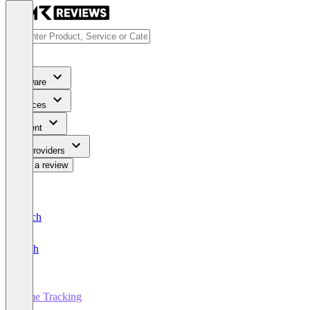
Software
Services
Content
For Providers
Write a review
Deutsch
English
Time Tracking