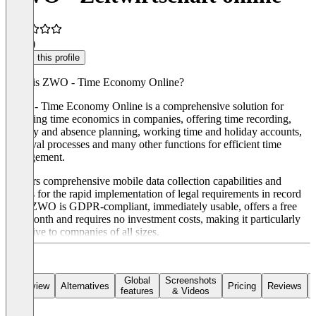
4.1
(9)
Claim this profile
What is ZWO - Time Economy Online?
ZWO - Time Economy Online is a comprehensive solution for
digitizing time economics in companies, offering time recording,
holiday and absence planning, working time and holiday accounts,
approval processes and many other functions for efficient time
management.
It offers comprehensive mobile data collection capabilities and
allows for the rapid implementation of legal requirements in record
time. ZWO is GDPR-compliant, immediately usable, offers a free
first month and requires no investment costs, making it particularly
attractive to companies of all sizes.
Global
Screenshots
Overview
Alternatives
Pricing
Reviews
features
& Videos