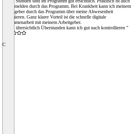
Meine Stunden sind im Programm gut ersichtlich. Praktisch ist auch
das abmelden durch das Programm. Bei Krankheit kann ich meinem
Arbeitgeber durch das Programm über meine Abwesenheit
informieren. Ganz klarer Vorteil ist die schnelle digitale
Zusammenarbeit mit meinem Arbeitgeber.
“Es ist übersichtlich Überstunden kann ich gut nach kontrollieren ”
4.0
C