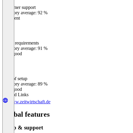
Customer support
0
%
Category average: 92 %
Excellent
Meets requirements
0
%
Category average: 91 %
Very good
Ease of setup
0
%
Category average: 89 %
Very good
Related Links
www.zeitwirtschaft.de
Global features
Setup & support