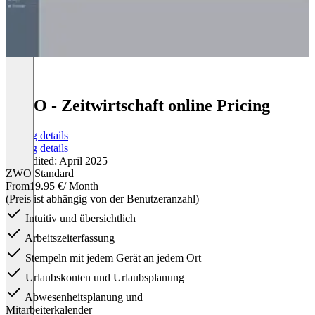
ZWO - Zeitwirtschaft online Pricing
Pricing details
Pricing details
Last edited: April 2025
ZWO Standard
From
19.95 €
/ Month
(Preis ist abhängig von der Benutzeranzahl)
Intuitiv und übersichtlich
Arbeitszeiterfassung
Stempeln mit jedem Gerät an jedem Ort
Urlaubskonten und Urlaubsplanung
Abwesenheitsplanung und
Mitarbeiterkalender