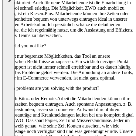
gut strukturiert. Auch für neue Mitarbeitende ist die Einarbeitung in
das Tool schnell erledigt. Die Möglichkeit, ZWO auch mobil zu
nutzen, ist ein Riesen-Plus. Mitarbeitende können ihre Zeiten oder
Abwesenheiten bequem von unterwegs eintragen ideal in unserer
hybriden Arbeitskultur. Ich persönlich schätze die detaillierten
Berichte, die ich regelmäßig nutze, um die Auslastung und Effizienz
unseres Teams zu überwachen.
What did you not like?
Es gibt nur begrenzte Möglichkeiten, das Tool an unsere
spezifischen Bedürfnisse anzupassen. Ein wirklich nerviger Punkt.
Der Support ist nicht immer schnell erreichbar und es dauert häufig
lange, bis Probleme gelöst werden. Die Anbindung an andere Tools,
die wir im E-Commerce verwenden, ist nicht ganz optimal.
Which problems are you solving with the product?
Egal ob Büro- oder Remote-Arbeit die Mitarbeitenden können ihre
Arbeitszeiten bequem eintragen. Auch spontane Anpassungen, z. B.
bei Überstunden, lassen sich ohne viel Aufwand durchführen.
Urlaubsanträge und Krankmeldungen laufen bei uns komplett digital
über ZWO. Das spart Papier, Zeit und Missverständnisse. Jeder im
Team weiß genau, wie seine Zeit Konten aussehen, wie viele
Urlaubstage noch verfügbar sind und was genehmigt wurde. Unsere