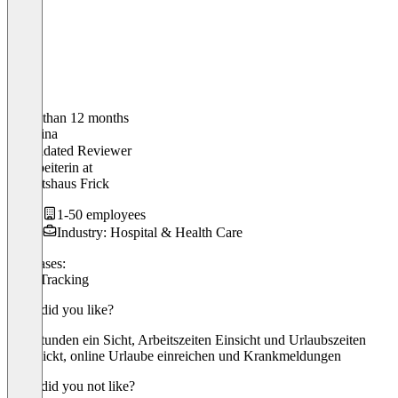
Older than 12 months
Christina
Validated Reviewer
Mitarbeiterin
at
Sanitätshaus Frick
1-50 employees
Industry: Hospital & Health Care
Use cases:
Time Tracking
What did you like?
Überstunden ein Sicht, Arbeitszeiten Einsicht und Urlaubszeiten
überblickt, online Urlaube einreichen und Krankmeldungen
What did you not like?