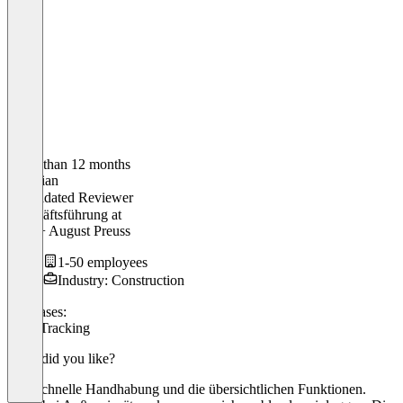
Older than 12 months
Christian
Validated Reviewer
Geschäftsführung
at
SUS + August Preuss
1-50 employees
Industry: Construction
Use cases:
Time Tracking
What did you like?
- die schnelle Handhabung und die übersichtlichen Funktionen.