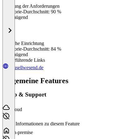
Erfüllung der Anforderungen
0
%
Kategorie-Durchschnitt: 90 %
Ungenügend
Einfache Einrichtung
0
%
Kategorie-Durchschnitt: 84 %
Ungenügend
Weiterführende Links
yousellwesend.de
Allgemeine Features
Setup & Support
Cloud
Keine Informationen zu diesem Feature
On-premise