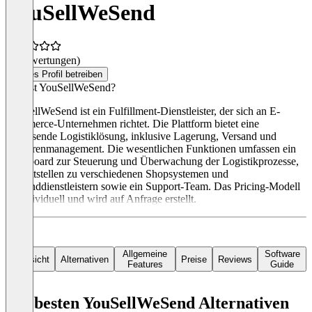
YouSellWeSend
(0 Bewertungen)
Dieses Profil betreiben
Was ist YouSellWeSend?
YouSellWeSend ist ein Fulfillment-Dienstleister, der sich an E-
Commerce-Unternehmen richtet. Die Plattform bietet eine
umfassende Logistiklösung, inklusive Lagerung, Versand und
Retourenmanagement. Die wesentlichen Funktionen umfassen ein
Dashboard zur Steuerung und Überwachung der Logistikprozesse,
Schnittstellen zu verschiedenen Shopsystemen und
Versanddienstleistern sowie ein Support-Team. Das Pricing-Modell
ist individuell und wird auf Anfrage erstellt.
Allgemeine
Software
Übersicht
Alternativen
Preise
Reviews
Features
Guide
Die besten YouSellWeSend Alternativen