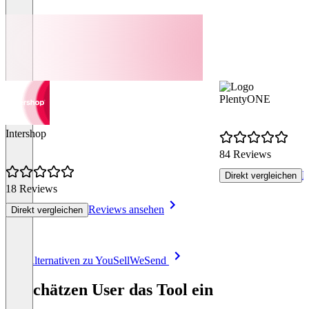
PlentyONE
Intershop
84 Reviews
R
Direkt vergleichen
18 Reviews
Reviews ansehen
Direkt vergleichen
Item
Alle Alternativen zu YouSellWeSend
1
of
So schätzen User das Tool ein
8