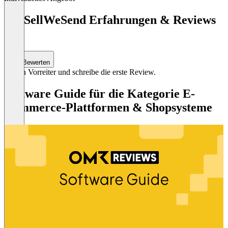
Item
1
YouSellWeSend Erfahrungen & Reviews
of
(0)
1
Bewerten
Sei ein Vorreiter und schreibe die erste Review.
Software Guide für die Kategorie E-
Commerce-Plattformen & Shopsysteme