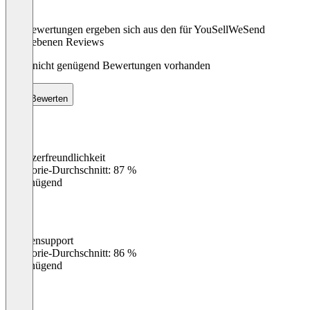
Die Bewertungen ergeben sich aus den für YouSellWeSend
abgegebenen Reviews
Noch nicht genügend Bewertungen vorhanden
Bewerten
Benutzerfreundlichkeit
0
%
Kategorie-Durchschnitt: 87 %
Ungenügend
Kundensupport
0
%
Kategorie-Durchschnitt: 86 %
Ungenügend