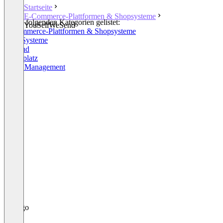
Startseite
E-Commerce-Plattformen & Shopsysteme
In den folgenden Kategorien gelistet:
YouSellWeSend
E-Commerce-Plattformen & Shopsysteme
ERP-Systeme
Versand
Marktplatz
Order Management
+1