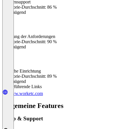
Kundensupport
0
%
Kategorie-Durchschnitt: 86 %
Ungenügend
Erfüllung der Anforderungen
0
%
Kategorie-Durchschnitt: 90 %
Ungenügend
Einfache Einrichtung
0
%
Kategorie-Durchschnitt: 89 %
Ungenügend
Weiterführende Links
www.worketc.com
Allgemeine Features
Setup & Support