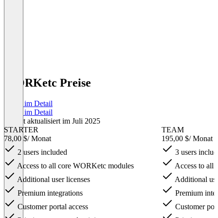
WORKetc Preise
Preise im Detail
Preise im Detail
Zuletzt aktualisiert im Juli 2025
STARTER
TEAM
78,00 $
/ Monat
195,00 $
/ Monat
2 users included
3 users inclu
Access to all core WORKetc modules
Access to al
Additional user licenses
Additional use
Premium integrations
Premium integ
Customer portal access
Customer port