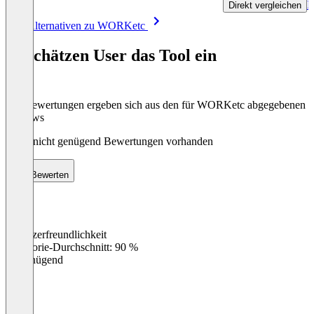
R
Direkt vergleichen
Item
Alle Alternativen zu WORKetc
1
of
So schätzen User das Tool ein
8
Die Bewertungen ergeben sich aus den für WORKetc abgegebenen
Reviews
Noch nicht genügend Bewertungen vorhanden
Bewerten
Benutzerfreundlichkeit
0
%
Kategorie-Durchschnitt: 90 %
Ungenügend