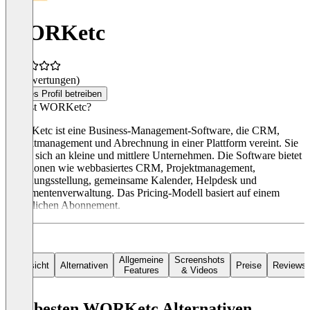
WORKetc
(0 Bewertungen)
Dieses Profil betreiben
Was ist WORKetc?
WORKetc ist eine Business-Management-Software, die CRM,
Projektmanagement und Abrechnung in einer Plattform vereint. Sie
richtet sich an kleine und mittlere Unternehmen. Die Software bietet
Funktionen wie webbasiertes CRM, Projektmanagement,
Rechnungsstellung, gemeinsame Kalender, Helpdesk und
Dokumentenverwaltung. Das Pricing-Modell basiert auf einem
monatlichen Abonnement.
Allgemeine
Screenshots
Übersicht
Alternativen
Preise
Reviews
Features
& Videos
Die besten WORKetc Alternativen